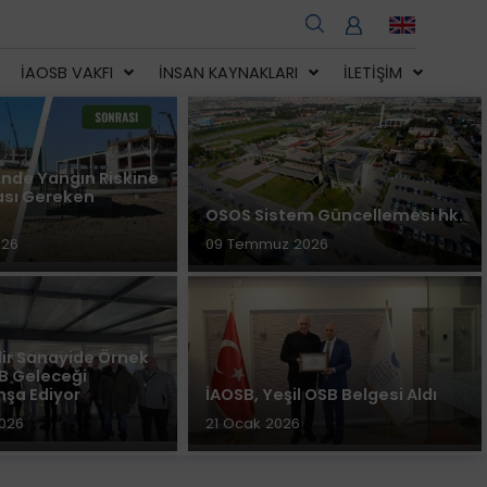
İAOSB VAKFI
İNSAN KAYNAKLARI
İLETIŞIM
nde Yangın Riskine
ası Gereken
OSOS Sistem Güncellemesi hk.
026
09 Temmuz 2026
lir Sanayide Örnek
den İSO İkinci 500 Listesine 10 Firm
B Geleceği
şa Ediyor
İAOSB, Yeşil OSB Belgesi Aldı
 2026
026
21 Ocak 2026