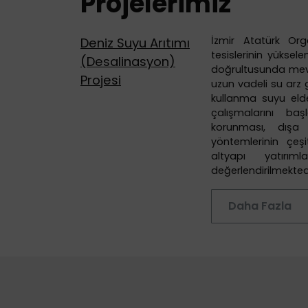
Projelerimiz
İzmir Atatürk Or
Deniz Suyu Arıtımı
tesislerinin yüksele
(Desalinasyon)
doğrultusunda mevcu
Projesi
uzun vadeli su arz 
kullanma suyu elde 
çalışmalarını baş
korunması, dışa 
yöntemlerinin çeşit
altyapı yatırı
değerlendirilmektedi
Daha Fazla