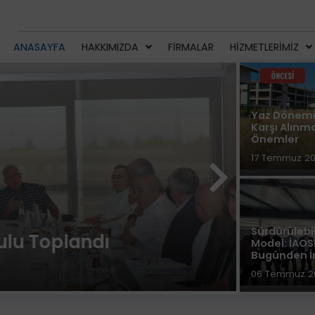
ANASAYFA
HAKKIMIZDA
FIRMALAR
HIZMETLERIMIZ
Yaz Dönemi
Karşı Alınm
Önemler
17 Temmuz 2
Sürdürülebi
plandı
İAOSB'
Model: İAOS
Bugünden İn
27 Temmuz
06 Temmuz 2