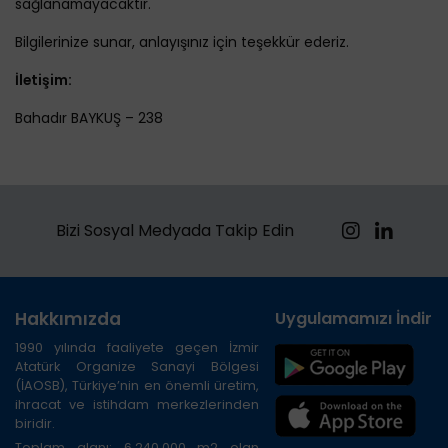
sağlanamayacaktır.
Bilgilerinize sunar, anlayışınız için teşekkür ederiz.
İletişim:
Bahadır BAYKUŞ – 238
Bizi Sosyal Medyada Takip Edin
Hakkımızda
Uygulamamızı İndirin
1990 yılında faaliyete geçen İzmir
Atatürk Organize Sanayi Bölgesi
(İAOSB), Türkiye’nin en önemli üretim,
ihracat ve istihdam merkezlerinden
biridir.
Toplam alanı; 6.240.000 m2 olan