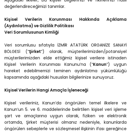
Aşağıdaki ilkeler, bu kişisel bilgilerinizi ve fikirlerinizi nasıl
değerlendireceğimizi tanımlar.
Kişisel Verilerin Korunması Hakkında Açıklama
(Aydınlatma) ve Gizlilik Politikası
Veri Sorumlusunun Kimliği
Veri sorumlusu sıfatıyla İZMİR ATATÜRK ORGANİZE SANAYİ
BÖLGESİ (“
Şirket
”) olarak, müşterilerimizden/potansiyel
müşterilerimizden elde ettiğimiz kişisel verilere istinaden
Kişisel Verilerin Korunması Kanunu’na (“
Kanun
”) uygun
hareket edebilmemizi teminen aydınlatma yükümlülüğü
kapsamında aşağıdaki hususları bilgilerinize sunuyoruz.
Kişisel Verilerin Hangi Amaçla İşleneceği
Kişisel verileriniz, Kanun’da öngörülen temel ilkelere ve
Kanun’un 5. ve 6. maddelerinde belirtilen kişisel veri işleme
şart ve amaçlarına uygun olarak, fiziken ve elektronik
ortamda, Şirket müşterisi olmanız nedeniyle, kanunlarda
öngörülen sebeplerle ve sözleşmesel ilişkinin ifası gereğince