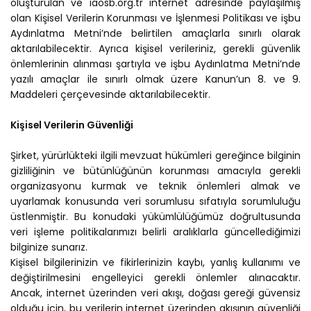
oluşturulan ve
iaosb.org.tr
internet adresinde paylaşılmış
olan Kişisel Verilerin Korunması ve İşlenmesi Politikası ve işbu
Aydınlatma Metni’nde belirtilen amaçlarla sınırlı olarak
aktarılabilecektir. Ayrıca kişisel verileriniz, gerekli güvenlik
önlemlerinin alınması şartıyla ve işbu Aydınlatma Metni’nde
yazılı amaçlar ile sınırlı olmak üzere Kanun’un 8. ve 9.
Maddeleri çerçevesinde aktarılabilecektir.
Kişisel Verilerin Güvenliği
Şirket, yürürlükteki ilgili mevzuat hükümleri gereğince bilginin
gizliliğinin ve bütünlüğünün korunması amacıyla gerekli
organizasyonu kurmak ve teknik önlemleri almak ve
uyarlamak konusunda veri sorumlusu sıfatıyla sorumluluğu
üstlenmiştir. Bu konudaki yükümlülüğümüz doğrultusunda
veri işleme politikalarımızı belirli aralıklarla güncellediğimizi
bilginize sunarız.
Kişisel bilgilerinizin ve fikirlerinizin kaybı, yanlış kullanımı ve
değiştirilmesini engelleyici gerekli önlemler alınacaktır.
Ancak, internet üzerinden veri akışı, doğası gereği güvensiz
olduğu için, bu verilerin internet üzerinden akışının güvenliği