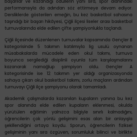
başarılar ve kazandığı ödüllerin yanı sıra, spor alanındaki
performansıyla da adından söz ettirmeye devam ediyor.
Dersliklerde gösterilen emeğin, bu kez basketbol sahasına
taşındığı bir başarı hikâyesi, Çiğli ilçesi liseler arası basketbol
turnuvalarında elde edilen çifte şampiyonlukla taçlandı.
Çiğli ilçesinde düzenlenen turnuvalar kapsamında Gençler B
kategorisinde 5 takımın katılımıyla lig usulü oynanan
müsabakalarda mücadele eden okul takımı, turnuva
boyunca sergilediği disiplinli oyunla tüm karşılaşmalarını
kazanarak namağlup şampiyon oldu. Gençler A
kategorisinde ise 12 takımın yer aldığı organizasyonda
sahaya çıkan okul basketbol takımı, zorlu maçların ardından
turnuvayı Çiğli ilçe şampiyonu olarak tamamladı.
Akademik çalışmalarda kazanılan kupaların yanına bu kez
spor alanında elde edilen kupaların eklenmesi, okulda
yürütülen eğitimin yalnızca bilgiyle sınırlı kalmadığını,
öğrencilerin çok yönlü gelişimini esas alan bir anlayışla
şekillendiğini ortaya koydu. Sporun, öğrencilerin fiziksel
gelişiminin yanı sıra özgüven, sorumluluk bilinci ve birlikte