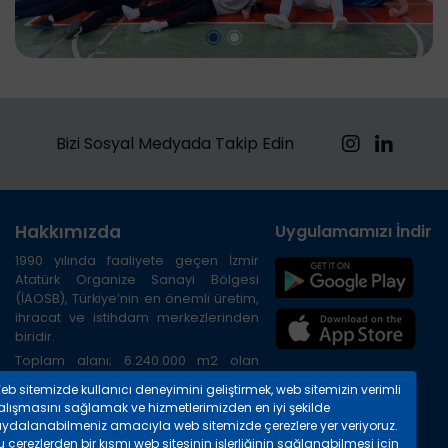
Bizi Sosyal Medyada Takip Edin
Hakkımızda
Uygulamamızı İndirin
1990 yılında faaliyete geçen İzmir
Atatürk Organize Sanayi Bölgesi
(İAOSB), Türkiye’nin en önemli üretim,
ihracat ve istihdam merkezlerinden
biridir.
Toplam alanı; 6.240.000 m2 olan
Bölge, İzmir ilinin kuzeybatısında, İzmir
eb sitemizde kullanıcı deneyimini geliştirmek, web sitemizin verimli
Limanına 20 km, Havalimanına 45 km,
alışmasını sağlamak ve hizmetlerimizden en iyi şekilde
TIR gümrüğüne 8 km. uzaklıktadır.
aydalanabilmeniz amacıyla web sitemizde çerezlere yer veriyoruz.
Bölgenin çevre yolu ile havalimanı,
 çerezlerden bir kısmı web sitesinin işlerliğinin sağlanabilmesi için