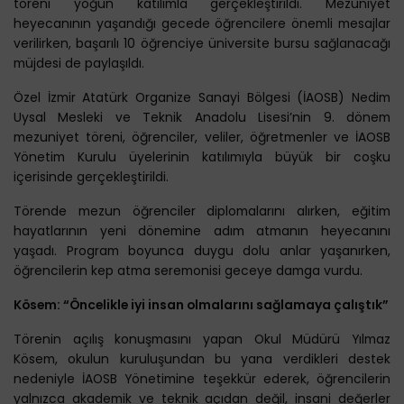
töreni yoğun katılımla gerçekleştirildi. Mezuniyet
heyecanının yaşandığı gecede öğrencilere önemli mesajlar
verilirken, başarılı 10 öğrenciye üniversite bursu sağlanacağı
müjdesi de paylaşıldı.
Özel İzmir Atatürk Organize Sanayi Bölgesi (İAOSB) Nedim
Uysal Mesleki ve Teknik Anadolu Lisesi’nin 9. dönem
mezuniyet töreni, öğrenciler, veliler, öğretmenler ve İAOSB
Yönetim Kurulu üyelerinin katılımıyla büyük bir coşku
içerisinde gerçekleştirildi.
Törende mezun öğrenciler diplomalarını alırken, eğitim
hayatlarının yeni dönemine adım atmanın heyecanını
yaşadı. Program boyunca duygu dolu anlar yaşanırken,
öğrencilerin kep atma seremonisi geceye damga vurdu.
Kösem: “Öncelikle iyi insan olmalarını sağlamaya çalıştık”
Törenin açılış konuşmasını yapan Okul Müdürü Yılmaz
Kösem, okulun kuruluşundan bu yana verdikleri destek
nedeniyle İAOSB Yönetimine teşekkür ederek, öğrencilerin
yalnızca akademik ve teknik açıdan değil, insani değerler