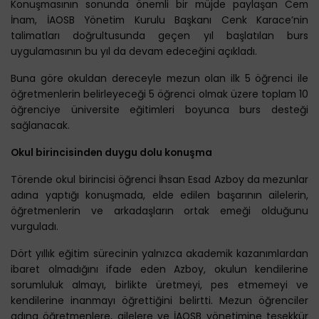
Konuşmasının sonunda önemli bir müjde paylaşan Cem
İnam, İAOSB Yönetim Kurulu Başkanı Cenk Karace’nin
talimatları doğrultusunda geçen yıl başlatılan burs
uygulamasının bu yıl da devam edeceğini açıkladı.
Buna göre okuldan dereceyle mezun olan ilk 5 öğrenci ile
öğretmenlerin belirleyeceği 5 öğrenci olmak üzere toplam 10
öğrenciye üniversite eğitimleri boyunca burs desteği
sağlanacak.
Okul birincisinden duygu dolu konuşma
Törende okul birincisi öğrenci İhsan Esad Azboy da mezunlar
adına yaptığı konuşmada, elde edilen başarının ailelerin,
öğretmenlerin ve arkadaşların ortak emeği olduğunu
vurguladı.
Dört yıllık eğitim sürecinin yalnızca akademik kazanımlardan
ibaret olmadığını ifade eden Azboy, okulun kendilerine
sorumluluk almayı, birlikte üretmeyi, pes etmemeyi ve
kendilerine inanmayı öğrettiğini belirtti. Mezun öğrenciler
adına öğretmenlere, ailelere ve İAOSB yönetimine teşekkür