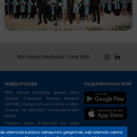
Bizi Sosyal Medyada Takip Edin
Hakkımızda
Uygulamamızı İndirin
1990 yılında faaliyete geçen İzmir
Atatürk Organize Sanayi Bölgesi
(İAOSB), Türkiye’nin en önemli üretim,
ihracat ve istihdam merkezlerinden
biridir.
Toplam alanı; 6.240.000 m2 olan
Bölge, İzmir ilinin kuzeybatısında, İzmir
eb sitemizde kullanıcı deneyimini geliştirmek, web sitemizin verimli
Limanına 20 km, Havalimanına 45 km,