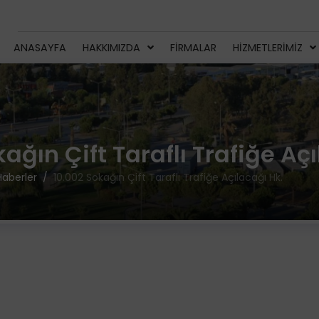
ANASAYFA
HAKKIMIZDA
FIRMALAR
HIZMETLERIMIZ
ağın Çift Taraflı Trafiğe Aç
Haberler
10.002 Sokağın Çift Taraflı Trafiğe Açılacağı Hk.