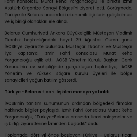
Fahri Konsolosu Murat Reha Yorgancıoğlu ile birlikte İzmir
Atatürk Organize Sanayi Bölgesi’ni ziyaret etti. Görüşmede,
Türkiye ile Belarus arasındaki ekonomik ilişkilerin geliştirilmesi
ve iş birliği olanakları ele alındı.
Belarus Cumhuriyeti Ankara Büyükelçilik Müsteşarı Vladimir
Tkachik başkanlığındaki heyet 29 Ağustos Cuma günü
İAOSB’ye ziyarette bulundu. Müsteşar Tkachik ve Müsteşar
İlya Kapitan’a, İzmir Fahri Konsolosu Murat Reha
Yorgancıoğlu eşlik etti. İAOSB Yönetim Kurulu Başkanı Cenk
Karace’nin ev sahipliğinde gerçekleşen toplantıya, İAOSB
Yönetim ve Yüksek İstişare Kurulu üyeleri ile bölge
sanayicileri yoğun katılım gösterdi.
Türkiye - Belarus ticari ilişkileri masaya yatırıldı
İAOSB’nin tanıtım sunumunun ardından bölgedeki firmalar
hakkında bilgiler paylaşıldı. İzmir Fahri Konsolosu Murat Reha
Yorgancıoğlu, “Türkiye-Belarus arasında ticari anlaşmalar ve
iş birliği ziyaretlerine İzmir’den başladık” dedi.
Toplantıda, dört yıl önce başlayan Türkiye - Belarus ticari