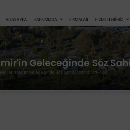
ANASAYFA
HAKKIMIZDA
FIRMALAR
HIZMETLERIMIZ
zmir'in Geleceğinde Söz Sahi
iciler İzmir'in Geleceğinde Söz Sahibi Olmak İstiyorlar