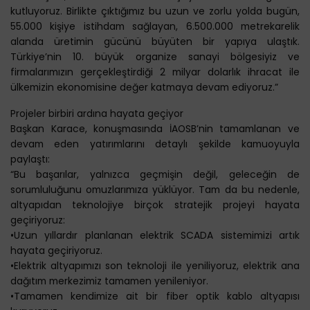
kutluyoruz. Birlikte çıktığımız bu uzun ve zorlu yolda bugün,
55.000 kişiye istihdam sağlayan, 6.500.000 metrekarelik
alanda üretimin gücünü büyüten bir yapıya ulaştık.
Türkiye’nin 10. büyük organize sanayi bölgesiyiz ve
firmalarımızın gerçekleştirdiği 2 milyar dolarlık ihracat ile
ülkemizin ekonomisine değer katmaya devam ediyoruz.”
Projeler birbiri ardına hayata geçiyor
Başkan Karace, konuşmasında İAOSB’nin tamamlanan ve
devam eden yatırımlarını detaylı şekilde kamuoyuyla
paylaştı:
“Bu başarılar, yalnızca geçmişin değil, geleceğin de
sorumluluğunu omuzlarımıza yüklüyor. Tam da bu nedenle,
altyapıdan teknolojiye birçok stratejik projeyi hayata
geçiriyoruz:
•Uzun yıllardır planlanan elektrik SCADA sistemimizi artık
hayata geçiriyoruz.
•Elektrik altyapımızı son teknoloji ile yeniliyoruz, elektrik ana
dağıtım merkezimiz tamamen yenileniyor.
•Tamamen kendimize ait bir fiber optik kablo altyapısı