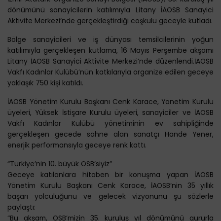
dönümünü sanayicilerin katılımıyla Litany İAOSB Sanayici
Aktivite Merkezi’nde gerçekleştirdiği coşkulu geceyle kutladı.
Bölge sanayicileri ve iş dünyası temsilcilerinin yoğun
katılımıyla gerçekleşen kutlama, 16 Mayıs Perşembe akşamı
Litany İAOSB Sanayici Aktivite Merkezi’nde düzenlendi.İAOSB
Vakfı Kadınlar Kulübü’nün katkılarıyla organize edilen geceye
yaklaşık 750 kişi katıldı.
İAOSB Yönetim Kurulu Başkanı Cenk Karace, Yönetim Kurulu
üyeleri, Yüksek İstişare Kurulu üyeleri, sanayiciler ve İAOSB
Vakfı Kadınlar Kulübü yönetiminin ev sahipliğinde
gerçekleşen gecede sahne alan sanatçı Hande Yener,
enerjik performansıyla geceye renk kattı.
“Türkiye’nin 10. büyük OSB’siyiz”
Geceye katılanlara hitaben bir konuşma yapan İAOSB
Yönetim Kurulu Başkanı Cenk Karace, İAOSB’nin 35 yıllık
başarı yolculuğunu ve gelecek vizyonunu şu sözlerle
paylaştı:
“Bu akşam, OSB’mizin 35. kuruluş yıl dönümünü gururla