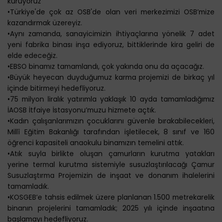
kuruyoruz
•Türkiye'de çok az OSB'de olan veri merkezimizi OSB’mize
kazandırmak üzereyiz.
•Aynı zamanda, sanayicimizin ihtiyaçlarına yönelik 7 adet
yeni fabrika binası inşa ediyoruz, bittiklerinde kira geliri de
elde edeceğiz.
•EBSO binamız tamamlandı, çok yakında onu da açacağız.
•Büyük heyecan duyduğumuz karma projemizi de birkaç yıl
içinde bitirmeyi hedefliyoruz.
•75 milyon liralık yatırımla yaklaşık 10 ayda tamamladığımız
İAOSB İtfaiye İstasyonu’muzu hizmete açtık.
•Kadın çalışanlarımızın çocuklarını güvenle bırakabilecekleri,
Millî Eğitim Bakanlığı tarafından işletilecek, 8 sınıf ve 160
öğrenci kapasiteli anaokulu binamızın temelini attık.
•Atık suyla birlikte oluşan çamurların kurutma yatakları
yerine termal kurutma sistemiyle susuzlaştırılacağı Çamur
Susuzlaştırma Projemizin de inşaat ve donanım ihalelerini
tamamladık.
•KOSGEB’e tahsis edilmek üzere planlanan 1.500 metrekarelik
binanın projelerini tamamladık; 2025 yılı içinde inşaatına
başlamayı hedefliyoruz.