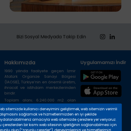
Bizi Sosyal Medyada Takip Edin
Hakkımızda
Uygulamamızı İndirin
1990 yılında faaliyete geçen İzmir
Atatürk Organize Sanayi Bölgesi
(İAOSB), Türkiye’nin en önemli üretim,
ihracat ve istihdam merkezlerinden
biridir.
Toplam alanı; 6.240.000 m2 olan
Bölge, İzmir ilinin kuzeybatısında, İzmir
eb sitemizde kullanıcı deneyimini geliştirmek, web sitemizin verimli
Limanına 20 km, Havalimanına 45 km,
alışmasını sağlamak ve hizmetlerimizden en iyi şekilde
TIR gümrüğüne 8 km. uzaklıktadır.
aydalanabilmeniz amacıyla web sitemizde çerezlere yer veriyoruz.
Bölgenin çevre yolu ile havalimanı,
 çerezlerden bir kısmı web sitesinin işlerliğinin sağlanabilmesi için
otogar, liman ve şehir merkezine
runlu olup (“zorunlu çerezler”), deneyimlerinizi ve hizmetlerimizi