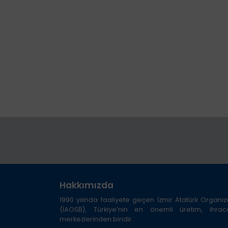
Hakkımızda
1990 yılında faaliyete geçen İzmir Atatürk Organi
(İAOSB), Türkiye’nin en önemli üretim, ihra
merkezlerinden biridir.