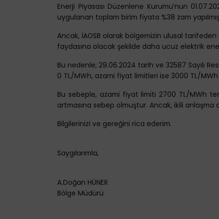
Enerji Piyasası Düzenlene Kurumu’nun 01.07.202
uygulanan toplam birim fiyata %38 zam yapılmışt
Ancak, İAOSB olarak bölgemizin ulusal tarifeden e
faydasına olacak şekilde daha ucuz elektrik enerji
Bu nedenle; 29.06.2024 tarih ve 32587 Sayılı Resmi 
0 TL/MWh, azami fiyat limitleri ise 3000 TL/MWh ol
Bu sebeple, azami fiyat limiti 2700 TL/MWh t
artmasına sebep olmuştur. Ancak, ikili anlaşma a
Bilgilerinizi ve gereğini rica ederim.
Saygılarımla,
A.Doğan HÜNER
Bölge Müdürü