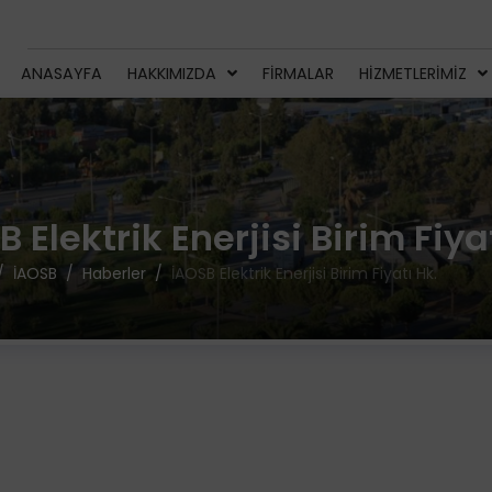
ANASAYFA
HAKKIMIZDA
FIRMALAR
HIZMETLERIMIZ
 Elektrik Enerjisi Birim Fiya
İAOSB
Haberler
İAOSB Elektrik Enerjisi Birim Fiyatı Hk.