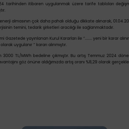
4 tarihinden itibaren uygulanmak üzere tarife tabloları değişmi
ır.
nerji almasının çok daha pahalı olduğu dikkate alınarak, 01.04.2018
sinin temini, tedarik şirketleri aracılığı ile sağlanmaktadır.
Gazetede yayınlanan Kurul Kararları ile ‘’…….. yeni bir karar alınınc
arak uygulanır ‘’ kararı alınmıştır.
en 3000 TL/MWh bedeline çıkmıştır. Bu artış Temmuz 2024 dönem
vantajını göz önüne aldığımızda artış oranı %8,29 olarak gerçekle