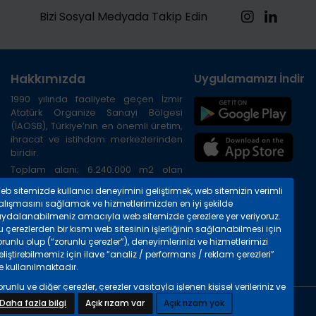
Bizi Sosyal Medyada Takip Edin
Hakkımızda
Uygulamamızı İndirin
1990 yılında faaliyete geçen İzmir
Atatürk Organize Sanayi Bölgesi
(İAOSB), Türkiye’nin en önemli üretim,
ihracat ve istihdam merkezlerinden
biridir.
Toplam alanı; 6.240.000 m2 olan
Bölge, İzmir ilinin kuzeybatısında, İzmir
eb sitemizde kullanıcı deneyimini geliştirmek, web sitemizin verimli
Limanına 20 km, Havalimanına 45 km,
alışmasını sağlamak ve hizmetlerimizden en iyi şekilde
TIR gümrüğüne 8 km. uzaklıktadır.
aydalanabilmeniz amacıyla web sitemizde çerezlere yer veriyoruz.
Bölgenin çevre yolu ile havalimanı,
 çerezlerden bir kısmı web sitesinin işlerliğinin sağlanabilmesi için
otogar, liman ve şehir merkezine
runlu olup (“zorunlu çerezler”), deneyimlerinizi ve hizmetlerimizi
bağlantısı mevcuttur.
liştirebilmemiz için ilave “analiz / performans / reklam çerezleri”
e kullanılmaktadır.
runlu ve diğer çerezler, çerezler vasıtayla işlenen kişisel verileriniz ve
 kişisel verilerin işlenmesi hakkında detaylı bilgileri
“Çerezlere İlişkin
Daha fazla bilgi
Açık rızam var
Açık rızam yok
Copyright © 2024 İAOSB. Tüm hakları saklıdır.
işisel Verilerin Korunması Hakkında Bilgilendirme Metninde”