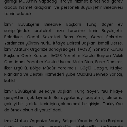
gereği İAOSB’nin yapacağı itfaiye hizmet binasında görev
alacak hizmet araçlarını ve personeli Büyükşehir Belediyesi
temin edecek.
İzmir Büyükşehir Belediye Başkanı Tunç Soyer ev
sahipliğindeki protokol imza törenine İzmir Büyükşehir
Belediyesi Genel Sekreteri Barış Karcı, Genel Sekreter
Yardımcısı Şükran Nurlu, İtfaiye Dairesi Başkanı İsmail Derse,
İzmir Atatürk Organize Sanayi Bölgesi (AOSB) Yönetim Kurulu
Başkanı Cenk Karace, İAOSB Yönetim Kurulu Başkan Vekili
Cem İnam, Yönetim Kurulu Üyeleri Melih Dirin, Fesih Demirer,
İlker Ergüllü, Bölge Müdür Yardımcısı Güçlü Gezgin, İtfaiye
Planlama ve Destek Hizmetleri Şube Müdürü Zeynep Sarıtaş
katıldı.
İzmir Büyükşehir Belediye Başkanı Tunç Soyer, “Bu hikaye
gerçekten çok kıymetli. Bu uygulamayı başlatmış olmamız
çok iyi bir iş oldu. İzmir için çok anlamlı bir girişim, Türkiye'ye
de örnek olsun diliyoruz” dedi.
İzmir Atatürk Organize Sanayi Bölgesi Yönetim Kurulu Başkanı