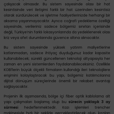
çalışacak olmasıdır. Bu sistem sayesinde olası bir hat
kesintisinde veri iletişimi farklı bir hat üzerinden kesintisiz
olarak sürdürülecek ve işletme faaliyetlerinizde herhangi bir
aksama yaşanmayacaktır. Ayrıca coğrafi yedekleme özelliği
sayesinde, verileriniz sadece bölgemiz sınırları içerisinde
değil, Türkiye’nin farklı lokasyonlarında da yedeklenerek olası
kriz veya afet durumlarında güvence altına alınacaktır.
Bu sistem sayesinde yüksek yatırım maliyetlerine
katlanmadan, sadece ihtiyaç duyduğunuz kadar kapasite
kullanabilecek; sürekli güncellenen teknoloji altyapısıyla her
zaman en yeni sistemlerden faydalanabileceksiniz. Özellikle
KOBİ’lerin büyük ölçekli firmaların kullandığı ileri teknolojilere
erişimini kolaylaştıracak bu yapı, bölgemiz katılımcılarına
dijital dönüşüm süreçlerinde önemli bir rekabet avantajı
sağlayacaktır.
Projenin ilk aşamasında, bölge içi fiber optik kablolama alt
yapı çalışmaları başlamış olup bu
sürecin yaklaşık 3 ay
sürmesi
hedeflenmektedir. Kazı işlemleri trencher
makinesiyle hızlı bir şekilde gerçekleştirilecek olup, kazılan