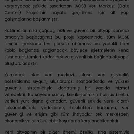
karşılayacak şekilde tasarlanan İAOSB Veri Merkezi (Data
Center) Projesi’nin hayata geçirilmesi için alt yapı
çalışmalarına başlanmıştır.
Katılımcılarımıza çağdaş, hızlı ve güvenli bir altyapı sunmak
amacıyla başlattığımız bu proje kapsamında, tüm İAOSB
sınırları içerisinde her parsele atlamasız ve yedekli fiber
kablo bağlantısı sağlanacak, böylece işletmelerin kendi
sunucu sistemleri kadar hızlı ve güvenli bir bağlantı altyapısı
oluşturulacaktır.
Kurulacak olan veri merkezi, ulusal veri güvenliği
politikalarına uygun, uluslararası standartlarda ve yüksek
güvenlik sistemleriyle donatılmış bir yapıda hizmet
verecektir. Bu sayede sanayi kuruluşlarımızın hassas üretim
verileri yurt dışına çıkmadan, güvenli şekilde yerel olarak
saklanabilecek; yedekleme, felaketten kurtarma, veri
güvenliği ve erişim gibi tüm ihtiyaçlar tek merkezden,
ekonomik ve sürdürülebilir koşullarda karşılanabilecektir.
Yeni altyapının bir diğer önemli özelliği, ring sistemiyle