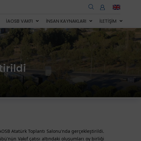
İAOSB VAKFI
İNSAN KAYNAKLARI
İLETIŞIM
irildi
AOSB Atatürk Toplantı Salonu'nda gerçekleştirildi.
bü'nün Vakıf çatısı altındaki oluşumları oy birliği