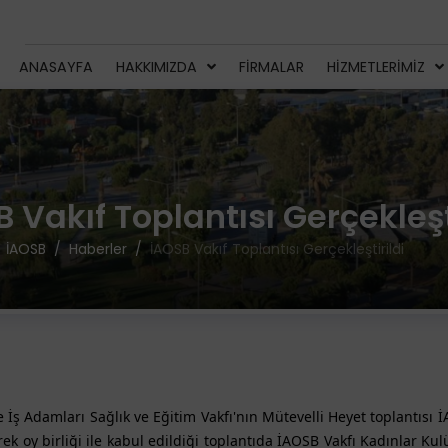
ANASAYFA
HAKKIMIZDA
FIRMALAR
HIZMETLERIMIZ
 Vakıf Toplantısı Gerçekleşt
İAOSB
Haberler
İAOSB Vakıf Toplantısı Gerçekleştirildi
 İş Adamları Sağlık ve Eğitim Vakfı'nın Mütevelli Heyet toplantısı İ
k oy birliği ile kabul edildiği toplantıda İAOSB Vakfı Kadınlar Kulü