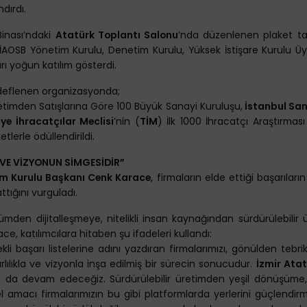
dırdı.
inası’ndaki
Atatürk Toplantı Salonu
’nda düzenlenen plaket tak
OSB Yönetim Kurulu, Denetim Kurulu, Yüksek İstişare Kurulu Üyel
arı yoğun katılım gösterdi.
edeflenen organizasyonda;
Üretimden Satışlarına Göre 100 Büyük Sanayi Kuruluşu,
İstanbul San
iye İhracatçılar Meclisi
’nin (
TİM
) İlk 1000 İhracatçı Araştırması
tlerle ödüllendirildi.
 VE VİZYONUN SİMGESİDİR”
im Kurulu Başkanı Cenk Karace
, firmaların elde ettiği başarıları
ttığını vurguladı.
mden dijitalleşmeye, nitelikli insan kaynağından sürdürülebilir
, katılımcılara hitaben şu ifadeleri kullandı:
li başarı listelerine adını yazdıran firmalarımızı, gönülden tebr
arlılıkla ve vizyonla inşa edilmiş bir sürecin sonucudur.
İzmir Ata
ya da devam edeceğiz. Sürdürülebilir üretimden yeşil dönüşüme, 
amacı firmalarımızın bu gibi platformlarda yerlerini güçlendirme