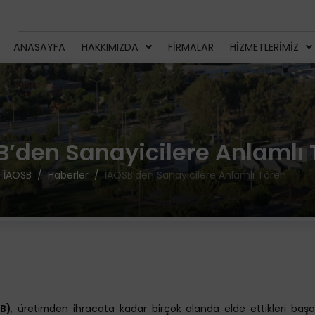
ANASAYFA
HAKKIMIZDA
FIRMALAR
HIZMETLERIMIZ
B’den Sanayicilere Anlamlı 
İAOSB
Haberler
İAOSB’den Sanayicilere Anlamlı Tören
B)
, üretimden ihracata kadar birçok alanda elde ettikleri başarı