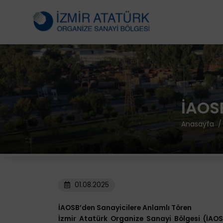
İAOS
Anasayfa
01.08.2025
İAOSB’den Sanayicilere Anlamlı Tören
İzmir Atatürk Organize Sanayi Bölgesi (İAOS