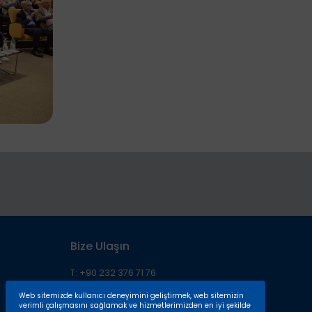
Bize Ulaşın
T: +90 232 376 71 76
F: +90 232 376 71 00
Web sitemizde kullanıcı deneyimini geliştirmek, web sitemizin
M: iaosb@iaosb.org.tr
verimli çalışmasını sağlamak ve hizmetlerimizden en iyi şekilde