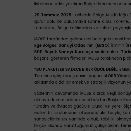
listelerine adını yazdıran Bölge firmalarını onurlan
29 Temmuz 2025
tarihinde Bölge Müdürlüğü B
gurur dolu bir buluşmaya sahne oldu. Törene, İA
temsilcileri, Bölge katılımcıları ve sektör paydaşl
İAOSB tarafından geleneksel hale getirilmesi h
Ege Bölgesi Sanayi Odası
’nın (
EBSO
) İzmir’in 
500 Büyük Sanayi Kuruluşu
sıralamaları,
Türk
başarısı gösteren firmalar, İAOSB tarafından plake
“BU PLAKETLER SADECE BİRER ÖDÜL DEĞİL, EMEK
Törenin açılış konuşmasını yapan
İAOSB Yönet
arkasında ciddi bir emek ve stratejik vizyonun ya
Sözlerinin devamında İAOSB olarak yeşil dönüşü
olmaya devam edeceklerini belirten Başkan Karace
“Üretim ve ihracat gücüyle ulusal ve yerel ölçek
edilen bir sıralamanın ötesinde, alın teriyle, kar
sanayicilerimizin yanında olduk, tabii ki olma
birçok alanda yürüttüğümüz çalışmaların temel 