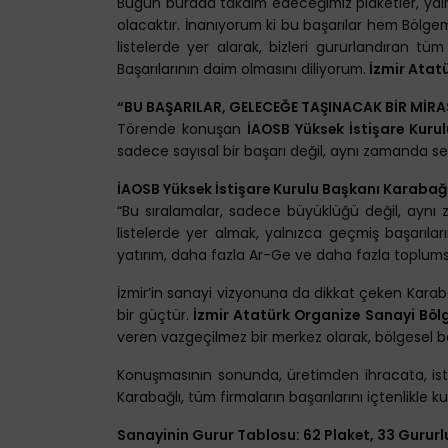
Bugün burada takdim edeceğimiz plaketler, yaln
olacaktır. İnanıyorum ki bu başarılar hem Bölge
listelerde yer alarak, bizleri gururlandıran t
Başarılarının daim olmasını diliyorum.
İzmir Atat
“BU BAŞARILAR, GELECEĞE TAŞINACAK BİR MİRA
Törende konuşan
İAOSB Yüksek İstişare Kuru
sadece sayısal bir başarı değil, aynı zamanda sek
İAOSB Yüksek İstişare Kurulu Başkanı Karabağl
“Bu sıralamalar, sadece büyüklüğü değil, aynı z
listelerde yer almak, yalnızca geçmiş başarıla
yatırım, daha fazla Ar-Ge ve daha fazla toplumsa
İzmir’in sanayi vizyonuna da dikkat çeken Karaba
bir güçtür.
İzmir Atatürk Organize Sanayi Bölg
veren vazgeçilmez bir merkez olarak, bölgesel 
Konuşmasının sonunda, üretimden ihracata, isti
Karabağlı, tüm firmaların başarılarını içtenlikle ku
Sanayinin Gurur Tablosu: 62 Plaket, 33 Gururl