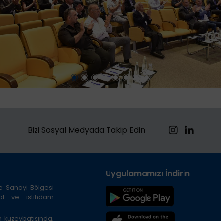
Bizi Sosyal Medyada Takip Edin
Uygulamamızı İndirin
ze Sanayi Bölgesi
cat ve istihdam
n kuzeybatısında,