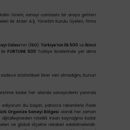
dim töreni, sanayi camiasını bir araya getiren
eri ile Ataer A.Ş. Yönetim Kurulu Üyeleri, firma
ayi Odası
’nın (
İSO
)
Türkiye'nin İlk 500
ve
İkinci
 ile
FORTUNE 500
Türkiye listelerinde yer alma
n sadece istatistiksel birer veri olmadığını, bunun
 üretime kadar her alanda sanayicilerin yanında
ik ediyorum. Bu başarı, yalnızca rakamlarla ifade
türk Organize Sanayi Bölgesi
olarak her zaman
dijitalleşmeden nitelikli insan kaynağına kadar
leri ve global ölçekte rekabet edebilmeleridir.