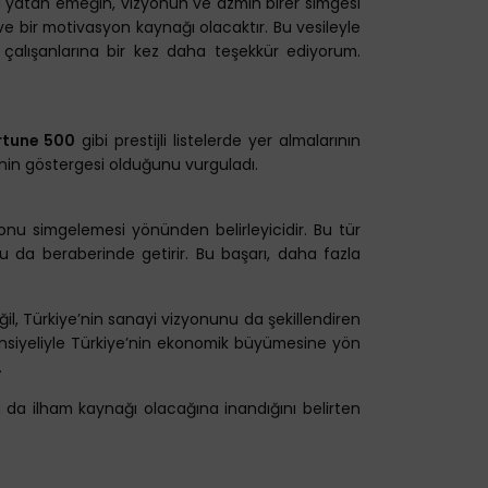
a yatan emeğin, vizyonun ve azmin birer simgesi
e bir motivasyon kaynağı olacaktır. Bu vesileyle
m çalışanlarına bir kez daha teşekkür ediyorum.
rtune 500
gibi prestijli listelerde yer almalarının
menin göstergesi olduğunu vurguladı.
yonu simgelemesi yönünden belirleyicidir. Bu tür
u da beraberinde getirir. Bu başarı, daha fazla
il, Türkiye’nin sanayi vizyonunu da şekillendiren
ansiyeliyle Türkiye’nin ekonomik büyümesine yön
.
 da ilham kaynağı olacağına inandığını belirten