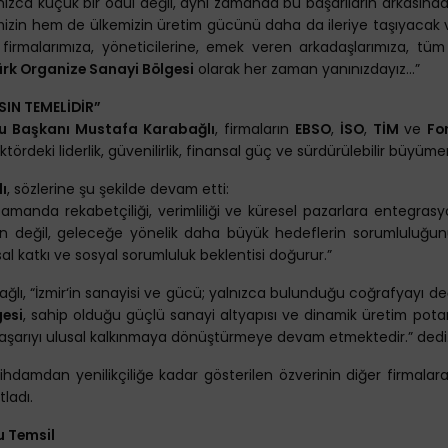
ızca küçük bir ödül değil, aynı zamanda bu başarıların arkasınd
mizin hem de ülkemizin üretim gücünü daha da ileriye taşıyacak v
üm firmalarımıza, yöneticilerine, emek veren arkadaşlarımıza, tü
ürk Organize Sanayi Bölgesi
olarak her zaman yanınızdayız...”
SIN TEMELİDİR”
lu Başkanı Mustafa Karabağlı
, firmaların
EBSO
,
İSO
,
TİM
ve
Fo
tördeki liderlik, güvenilirlik, finansal güç ve sürdürülebilir büyü
ı
, sözlerine şu şekilde devam etti:
amanda rekabetçiliği, verimliliği ve küresel pazarlara entegras
rın değil, geleceğe yönelik daha büyük hedeflerin sorumluluğun
l katkı ve sosyal sorumluluk beklentisi doğurur.”
ğlı, “İzmir‘in sanayisi ve gücü; yalnızca bulunduğu coğrafyayı değ
esi
, sahip olduğu güçlü sanayi altyapısı ve dinamik üretim pot
başarıyı ulusal kalkınmaya dönüştürmeye devam etmektedir.” dedi
hdamdan yenilikçiliğe kadar gösterilen özverinin diğer firmalara
tladı.
u Temsil