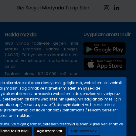
Bizi Sosyal Medyada Takip Edin
Hakkımızda
Uygulamamızı İndirin
1990 yılında faaliyete geçen İzmir
Atatürk Organize Sanayi Bölgesi
(İAOSB), Türkiye’nin en önemli üretim,
ihracat ve istihdam merkezlerinden
biridir.
Toplam alanı; 6.240.000 m2 olan
Bölge, İzmir ilinin kuzeybatısında, İzmir
eb sitemizde kullanıcı deneyimini geliştirmek, web sitemizin verimli
Limanına 20 km, Havalimanına 45 km,
alışmasını sağlamak ve hizmetlerimizden en iyi şekilde
TIR gümrüğüne 8 km. uzaklıktadır.
aydalanabilmeniz amacıyla web sitemizde çerezlere yer veriyoruz.
Bölgenin çevre yolu ile havalimanı,
 çerezlerden bir kısmı web sitesinin işlerliğinin sağlanabilmesi için
otogar, liman ve şehir merkezine
runlu olup (“zorunlu çerezler”), deneyimlerinizi ve hizmetlerimizi
bağlantısı mevcuttur.
liştirebilmemiz için ilave “analiz / performans / reklam çerezleri”
e kullanılmaktadır.
runlu ve diğer çerezler, çerezler vasıtayla işlenen kişisel verileriniz ve
 kişisel verilerin işlenmesi hakkında detaylı bilgileri
“Çerezlere İlişkin
Daha fazla bilgi
Açık rızam var
Açık rızam yok
Copyright © 2024 İAOSB. Tüm hakları saklıdır.
işisel Verilerin Korunması Hakkında Bilgilendirme Metninde”