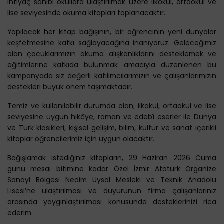
ihtiyaç sahibi okullara ulaştırılmak üzere ilkokul, ortaokul ve
lise seviyesinde okuma kitapları toplanacaktır.
Yapılacak her kitap bağışının, bir öğrencinin yeni dünyalar
keşfetmesine katkı sağlayacağına inanıyoruz. Geleceğimiz
olan çocuklarımızın okuma alışkanlıklarını desteklemek ve
eğitimlerine katkıda bulunmak amacıyla düzenlenen bu
kampanyada siz değerli katılımcılarımızın ve çalışanlarımızın
destekleri büyük önem taşımaktadır.
Temiz ve kullanılabilir durumda olan; ilkokul, ortaokul ve lise
seviyesine uygun hikâye, roman ve edebî eserler ile Dünya
ve Türk klasikleri, kişisel gelişim, bilim, kültür ve sanat içerikli
kitaplar öğrencilerimiz için uygun olacaktır.
Bağışlamak istediğiniz kitapların, 29 Haziran 2026 Cuma
günü mesai bitimine kadar Özel İzmir Atatürk Organize
Sanayi Bölgesi Nedim Uysal Mesleki ve Teknik Anadolu
Lisesi’ne ulaştırılması ve duyurunun firma çalışanlarınız
arasında yaygınlaştırılması konusunda desteklerinizi rica
ederim.