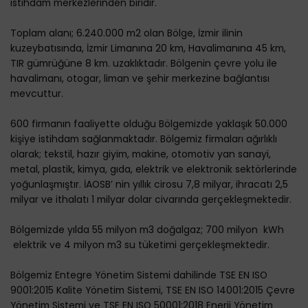
istihdam merkezlerinden biridir.
Toplam alanı; 6.240.000 m2 olan Bölge, İzmir ilinin
kuzeybatısında, İzmir Limanına 20 km, Havalimanına 45 km,
TIR gümrüğüne 8 km. uzaklıktadır. Bölgenin çevre yolu ile
havalimanı, otogar, liman ve şehir merkezine bağlantısı
mevcuttur.
600 firmanın faaliyette olduğu Bölgemizde yaklaşık 50.000
kişiye istihdam sağlanmaktadır. Bölgemiz firmaları ağırlıklı
olarak; tekstil, hazır giyim, makine, otomotiv yan sanayi,
metal, plastik, kimya, gıda, elektrik ve elektronik sektörlerinde
yoğunlaşmıştır. İAOSB’ nin yıllık cirosu 7,8 milyar, ihracatı 2,5
milyar ve ithalatı 1 milyar dolar civarında gerçekleşmektedir.
Bölgemizde yılda 55 milyon m3 doğalgaz; 700 milyon kWh
elektrik ve 4 milyon m3 su tüketimi gerçekleşmektedir.
Bölgemiz Entegre Yönetim Sistemi dahilinde TSE EN ISO
9001:2015 Kalite Yönetim Sistemi, TSE EN ISO 14001:2015 Çevre
Yönetim Sistemi ve TSE EN ISO 50001:2018 Enerji Yönetim