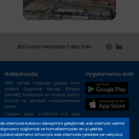
Bizi Sosyal Medyada Takip Edin
Hakkımızda
Uygulamamızı İndirin
1990 yılında faaliyete geçen İzmir
Atatürk Organize Sanayi Bölgesi
(İAOSB), Türkiye’nin en önemli üretim,
ihracat ve istihdam merkezlerinden
biridir.
Toplam alanı; 6.240.000 m2 olan
Bölge, İzmir ilinin kuzeybatısında, İzmir
eb sitemizde kullanıcı deneyimini geliştirmek, web sitemizin verimli
Limanına 20 km, Havalimanına 45 km,
alışmasını sağlamak ve hizmetlerimizden en iyi şekilde
TIR gümrüğüne 8 km. uzaklıktadır.
aydalanabilmeniz amacıyla web sitemizde çerezlere yer veriyoruz.
Bölgenin çevre yolu ile havalimanı,