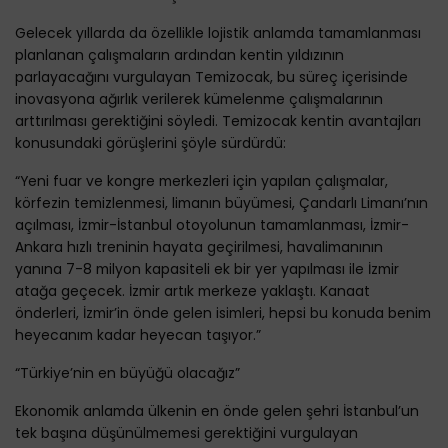
Gelecek yıllarda da özellikle lojistik anlamda tamamlanması
planlanan çalışmaların ardından kentin yıldızının
parlayacağını vurgulayan Temizocak, bu süreç içerisinde
inovasyona ağırlık verilerek kümelenme çalışmalarının
arttırılması gerektiğini söyledi. Temizocak kentin avantajları
konusundaki görüşlerini şöyle sürdürdü:
“Yeni fuar ve kongre merkezleri için yapılan çalışmalar,
körfezin temizlenmesi, limanın büyümesi, Çandarlı Limanı’nın
açılması, İzmir-İstanbul otoyolunun tamamlanması, İzmir-
Ankara hızlı treninin hayata geçirilmesi, havalimanının
yanına 7-8 milyon kapasiteli ek bir yer yapılması ile İzmir
atağa geçecek. İzmir artık merkeze yaklaştı. Kanaat
önderleri, İzmir’in önde gelen isimleri, hepsi bu konuda benim
heyecanım kadar heyecan taşıyor.”
“Türkiye’nin en büyüğü olacağız”
Ekonomik anlamda ülkenin en önde gelen şehri İstanbul’un
tek başına düşünülmemesi gerektiğini vurgulayan