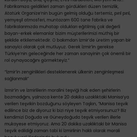
Fabrikamıza geldikleri zaman gördükleri düzen temizlik,
Atatürk Organize’nin bugün gelmiş olduğu tertemiz, pırıl pırıl,
yemyeşil atmosferi, muntazam 600 tane fabrika ve
fabrikalarımızda muhatap oldukları eğitilmiş çok değerli
bayan-erkek elemanlar bizim müşterilerimizi müthiş bir
şekilde etkilemektedir. O bakımdan İzmir’de üretim yapan bir
sanayici olarak çok mutluyuz. Gerek İzmir’in gerekse
Türkiye’nin geleceğinde her zaman sanayinin çok önemli bir
rol oynayacağını görmekteyiz.”
“İzmir’in zenginlikleri desteklenerek ülkenin zenginleşmesi
sağlanmalı”
İzmir’in ve İzmirlilerin moralini teşviği hak eden şehirlerin
bozmadığını, yalnızca kente 20 dakika uzaklıktaki Manisa’ya
verilen teşvikin bozduğunu söyleyen Taşkın, “Manisa teşvik
edilince biz de diyoruz ki bizi niye teşvik etmiyorsunuz? Biz
kendimizi Doğuda ve Güneydoğuda teşvik verilen illerle
mukayese etmiyoruz. Ama 20 dakika uzaklıktaki bir Manisa
teşvik edildiği zaman tabi ki İzmirlinin haklı olarak morali