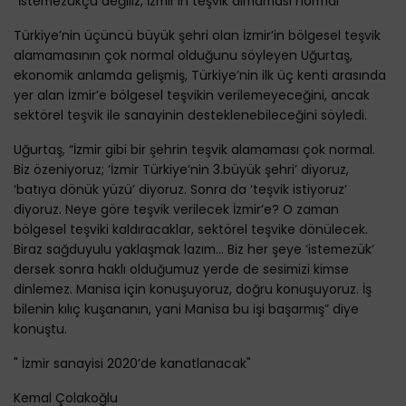
“İstemezükçü değiliz, İzmir’in teşvik almaması normal”
Türkiye’nin üçüncü büyük şehri olan İzmir’in bölgesel teşvik
alamamasının çok normal olduğunu söyleyen Uğurtaş,
ekonomik anlamda gelişmiş, Türkiye’nin ilk üç kenti arasında
yer alan İzmir’e bölgesel teşvikin verilemeyeceğini, ancak
sektörel teşvik ile sanayinin desteklenebileceğini söyledi.
Uğurtaş, “İzmir gibi bir şehrin teşvik alamaması çok normal.
Biz özeniyoruz; ‘İzmir Türkiye’nin 3.büyük şehri’ diyoruz,
‘batıya dönük yüzü’ diyoruz. Sonra da ‘teşvik istiyoruz’
diyoruz. Neye göre teşvik verilecek İzmir’e? O zaman
bölgesel teşviki kaldıracaklar, sektörel teşvike dönülecek.
Biraz sağduyulu yaklaşmak lazım... Biz her şeye ‘istemezük’
dersek sonra haklı olduğumuz yerde de sesimizi kimse
dinlemez. Manisa için konuşuyoruz, doğru konuşuyoruz. İş
bilenin kılıç kuşananın, yani Manisa bu işi başarmış” diye
konuştu.
" İzmir sanayisi 2020’de kanatlanacak"
Kemal Çolakoğlu