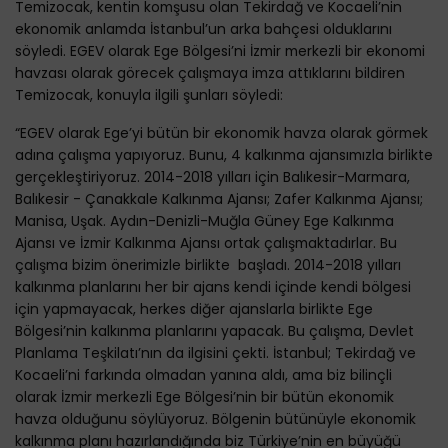
Temizocak, kentin komşusu olan Tekirdağ ve Kocaeli’nin
ekonomik anlamda İstanbul’un arka bahçesi olduklarını
söyledi. EGEV olarak Ege Bölgesi’ni İzmir merkezli bir ekonomi
havzası olarak görecek çalışmaya imza attıklarını bildiren
Temizocak, konuyla ilgili şunları söyledi:
“EGEV olarak Ege’yi bütün bir ekonomik havza olarak görmek
adına çalışma yapıyoruz. Bunu, 4 kalkınma ajansımızla birlikte
gerçekleştiriyoruz. 2014-2018 yılları için Balıkesir-Marmara,
Balıkesir - Çanakkale Kalkınma Ajansı; Zafer Kalkınma Ajansı;
Manisa, Uşak. Aydın-Denizli-Muğla Güney Ege Kalkınma
Ajansı ve İzmir Kalkınma Ajansı ortak çalışmaktadırlar. Bu
çalışma bizim önerimizle birlikte başladı. 2014-2018 yılları
kalkınma planlarını her bir ajans kendi içinde kendi bölgesi
için yapmayacak, herkes diğer ajanslarla birlikte Ege
Bölgesi’nin kalkınma planlarını yapacak. Bu çalışma, Devlet
Planlama Teşkilatı’nın da ilgisini çekti. İstanbul; Tekirdağ ve
Kocaeli’ni farkında olmadan yanına aldı, ama biz bilinçli
olarak İzmir merkezli Ege Bölgesi’nin bir bütün ekonomik
havza olduğunu söylüyoruz. Bölgenin bütünüyle ekonomik
kalkınma planı hazırlandığında biz Türkiye’nin en büyüğü