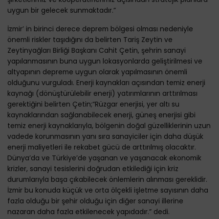
uygun bir gelecek sunmaktadır.”
İzmir’ in birinci derece deprem bölgesi olması nedeniyle
önemli riskler taşıdığını da belirten Tariş Zeytin ve
Zeytinyağları Birliği Başkanı Cahit Çetin, şehrin sanayi
yapılanmasının buna uygun lokasyonlarda geliştirilmesi ve
altyapının depreme uygun olarak yapılmasının önemli
olduğunu vurguladı. Enerji kaynakları açısından temiz enerji
kaynağı (dönüştürülebilir enerji) yatırımlarının arttırılması
gerektiğini belirten Çetin;“Rüzgar enerjisi, yer altı su
kaynaklarından sağlanabilecek enerji, güneş enerjisi gibi
temiz enerji kaynaklarıyla, bölgenin doğal güzelliklerinin uzun
vadede korunmasının yanı sıra sanayiciler için daha düşük
enerji maliyetleri ile rekabet gücü de arttırılmış olacaktır.
Dünya’da ve Türkiye’de yaşanan ve yaşanacak ekonomik
krizler, sanayi tesislerini doğrudan etkilediği için kriz
durumlarıyla başa çıkabilecek önlemlerin alınması gereklidir.
İzmir bu konuda küçük ve orta ölçekli işletme sayısının daha
fazla olduğu bir şehir olduğu için diğer sanayi illerine
nazaran daha fazla etkilenecek yapıdadır.” dedi.