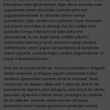
ki bürokrasi farklı işletilmektedir. Diğer illerde esnetilen bazı
uygulamalar, İzmirli sanayiciler üzerinde daha katı
uygulanabilmektedir. Bu da bizleri zaman zaman
yormaktadır. Diğer yandan son açıklanan teşvik sisteminin
çok önemli avantajları ve desteği olsa da özellikle İzmir
açısından komşu il Manisa’yı bir adım daha öne
çıkarmaktadır. Bu da doğal olarak özellikle yabancı
yatırımcıların Manisa’yı tercih etmesine sebep olmakta,
OSB’lerimizde yatırım yapan sanayicilerimiz ile Manisa’da
yatırım yapanlar arasında haksız rekabet doğurmaktadır. En
büyük 2 dezavantaj budur.”
İzmir için en büyük tehdit ise; “mevcut yatırımların I. Bölgede
olması nedeniyle, III. bölgeye yapılan yatırımlarda haksız
rekabete uğrayanların sayısının artacak olmasıdır” diyen
Yorgancılar; Bir deprem ülkesi olan Türkiye’de, İzmir’in risk
barındıran bir deprem şehri olduğunu, olası büyük bir yıkımın
işletmeler açısından ciddi bir tehdit yarattığını, bu nedenle
de öncelikli iller arasında seçilen kentsel dönüşüm
projelerinin acilen hayata geçirilmesi gerektiğini söyledi.