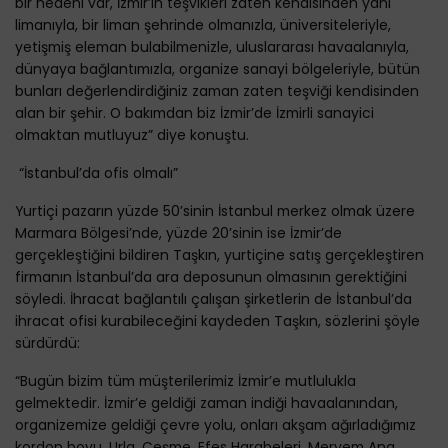
bir nedeni var, İzmir’in teşvikleri zaten kendisinden yani
limanıyla, bir liman şehrinde olmanızla, üniversiteleriyle,
yetişmiş eleman bulabilmenizle, uluslararası havaalanıyla,
dünyaya bağlantımızla, organize sanayi bölgeleriyle, bütün
bunları değerlendirdiğiniz zaman zaten teşviği kendisinden
alan bir şehir. O bakımdan biz İzmir’de İzmirli sanayici
olmaktan mutluyuz” diye konuştu.
“İstanbul’da ofis olmalı”
Yurtiçi pazarın yüzde 50’sinin İstanbul merkez olmak üzere
Marmara Bölgesi’nde, yüzde 20’sinin ise İzmir’de
gerçekleştiğini bildiren Taşkın, yurtiçine satış gerçekleştiren
firmanın İstanbul’da ara deposunun olmasının gerektiğini
söyledi. İhracat bağlantılı çalışan şirketlerin de İstanbul’da
ihracat ofisi kurabileceğini kaydeden Taşkın, sözlerini şöyle
sürdürdü:
“Bugün bizim tüm müşterilerimiz İzmir’e mutlulukla
gelmektedir. İzmir’e geldiği zaman indiği havaalanından,
organizemize geldiği çevre yolu, onları akşam ağırladığımız
kordon boyu, Urla, Çeşme, Efes Harabeleri, Meryem Ana...