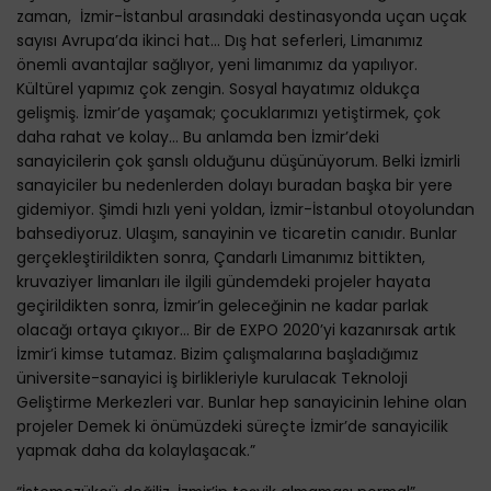
zaman, İzmir-İstanbul arasındaki destinasyonda uçan uçak
sayısı Avrupa’da ikinci hat... Dış hat seferleri, Limanımız
önemli avantajlar sağlıyor, yeni limanımız da yapılıyor.
Kültürel yapımız çok zengin. Sosyal hayatımız oldukça
gelişmiş. İzmir’de yaşamak; çocuklarımızı yetiştirmek, çok
daha rahat ve kolay… Bu anlamda ben İzmir’deki
sanayicilerin çok şanslı olduğunu düşünüyorum. Belki İzmirli
sanayiciler bu nedenlerden dolayı buradan başka bir yere
gidemiyor. Şimdi hızlı yeni yoldan, İzmir-İstanbul otoyolundan
bahsediyoruz. Ulaşım, sanayinin ve ticaretin canıdır. Bunlar
gerçekleştirildikten sonra, Çandarlı Limanımız bittikten,
kruvaziyer limanları ile ilgili gündemdeki projeler hayata
geçirildikten sonra, İzmir’in geleceğinin ne kadar parlak
olacağı ortaya çıkıyor… Bir de EXPO 2020’yi kazanırsak artık
İzmir’i kimse tutamaz. Bizim çalışmalarına başladığımız
üniversite-sanayici iş birlikleriyle kurulacak Teknoloji
Geliştirme Merkezleri var. Bunlar hep sanayicinin lehine olan
projeler Demek ki önümüzdeki süreçte İzmir’de sanayicilik
yapmak daha da kolaylaşacak.”