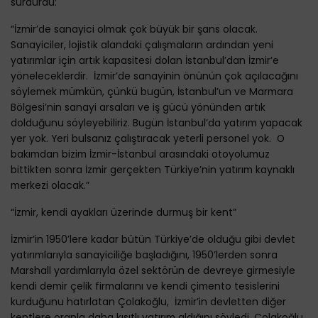
sürdürdü:
“İzmir’de sanayici olmak çok büyük bir şans olacak.
Sanayiciler, lojistik alandaki çalışmaların ardından yeni
yatırımlar için artık kapasitesi dolan İstanbul’dan İzmir’e
yöneleceklerdir. İzmir’de sanayinin önünün çok açılacağını
söylemek mümkün, çünkü bugün, İstanbul’un ve Marmara
Bölgesi’nin sanayi arsaları ve iş gücü yönünden artık
dolduğunu söyleyebiliriz. Bugün İstanbul’da yatırım yapacak
yer yok. Yeri bulsanız çalıştıracak yeterli personel yok. O
bakımdan bizim İzmir-İstanbul arasındaki otoyolumuz
bittikten sonra İzmir gerçekten Türkiye’nin yatırım kaynaklı
merkezi olacak.”
“İzmir, kendi ayakları üzerinde durmuş bir kent”
İzmir’in 1950’lere kadar bütün Türkiye’de olduğu gibi devlet
yatırımlarıyla sanayiciliğe başladığını, 1950’lerden sonra
Marshall yardımlarıyla özel sektörün de devreye girmesiyle
kendi demir çelik firmalarını ve kendi çimento tesislerini
kurduğunu hatırlatan Çolakoğlu, İzmir’in devletten diğer
kentlere oranla daha kısıtlı yatırım aldığını söyledi. Çolakoğlu,