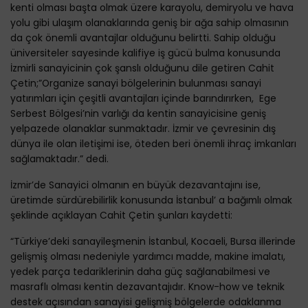
kenti olması başta olmak üzere karayolu, demiryolu ve hava
yolu gibi ulaşım olanaklarında geniş bir ağa sahip olmasının
da çok önemli avantajlar olduğunu belirtti. Sahip olduğu
üniversiteler sayesinde kalifiye iş gücü bulma konusunda
İzmirli sanayicinin çok şanslı olduğunu dile getiren Cahit
Çetin;”Organize sanayi bölgelerinin bulunması sanayi
yatırımları için çeşitli avantajları içinde barındırırken, Ege
Serbest Bölgesi’nin varlığı da kentin sanayicisine geniş
yelpazede olanaklar sunmaktadır. İzmir ve çevresinin dış
dünya ile olan iletişimi ise, öteden beri önemli ihraç imkanları
sağlamaktadır.” dedi.
İzmir’de Sanayici olmanın en büyük dezavantajını ise,
üretimde sürdürebilirlik konusunda İstanbul’ a bağımlı olmak
şeklinde açıklayan Cahit Çetin şunları kaydetti:
“Türkiye’deki sanayileşmenin İstanbul, Kocaeli, Bursa illerinde
gelişmiş olması nedeniyle yardımcı madde, makine imalatı,
yedek parça tedariklerinin daha güç sağlanabilmesi ve
masraflı olması kentin dezavantajıdır. Know-how ve teknik
destek açısından sanayisi gelişmiş bölgelerde odaklanma