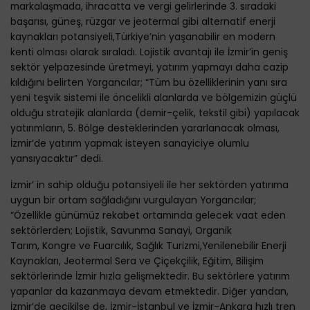
markalaşmada, ihracatta ve vergi gelirlerinde 3. sıradaki
başarısı, güneş, rüzgar ve jeotermal gibi alternatif enerji
kaynakları potansiyeli,Türkiye’nin yaşanabilir en modern
kenti olması olarak sıraladı. Lojistik avantajı ile İzmir’in geniş
sektör yelpazesinde üretmeyi, yatırım yapmayı daha cazip
kıldığını belirten Yorgancılar; “Tüm bu özelliklerinin yanı sıra
yeni teşvik sistemi ile öncelikli alanlarda ve bölgemizin güçlü
olduğu stratejik alanlarda (demir-çelik, tekstil gibi) yapılacak
yatırımların, 5. Bölge desteklerinden yararlanacak olması,
İzmir’de yatırım yapmak isteyen sanayiciye olumlu
yansıyacaktır” dedi.
İzmir’ in sahip olduğu potansiyeli ile her sektörden yatırıma
uygun bir ortam sağladığını vurgulayan Yorgancılar;
“Özellikle günümüz rekabet ortamında gelecek vaat eden
sektörlerden; Lojistik, Savunma Sanayi, Organik
Tarım, Kongre ve Fuarcılık, Sağlık Turizmi,Yenilenebilir Enerji
Kaynakları, Jeotermal Sera ve Çiçekçilik, Eğitim, Bilişim
sektörlerinde İzmir hızla gelişmektedir. Bu sektörlere yatırım
yapanlar da kazanmaya devam etmektedir. Diğer yandan,
İzmir’de gecikilse de, İzmir-İstanbul ve İzmir-Ankara hızlı tren