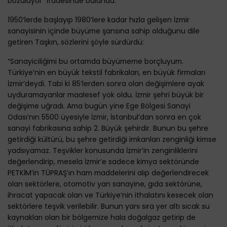
bozuluyor” ifadesinde bulundu.
1950’lerde başlayıp 1980’lere kadar hızla gelişen İzmir
sanayisinin içinde büyüme şansına sahip olduğunu dile
getiren Taşkın, sözlerini şöyle sürdürdü:
“Sanayiciliğimi bu ortamda büyümeme borçluyum.
Türkiye’nin en büyük tekstil fabrikaları, en büyük firmaları
İzmir’deydi. Tabi ki 85’lerden sonra olan değişimlere ayak
uyduramayanlar maalesef yok oldu. İzmir şehri büyük bir
değişime uğradı. Ama bugün yine Ege Bölgesi Sanayi
Odası’nın 5500 üyesiyle İzmir, İstanbul’dan sonra en çok
sanayi fabrikasına sahip 2. Büyük şehirdir. Bunun bu şehre
getirdiği kültürü, bu şehre getirdiği imkanları zenginliği kimse
yadsıyamaz. Teşvikler konusunda İzmir’in zenginliklerini
değerlendirip, mesela İzmir’e sadece kimya sektöründe
PETKİM’in TÜPRAŞ’ın ham maddelerini alıp değerlendirecek
olan sektörlere, otomotiv yan sanayine, gıda sektörüne,
ihracat yapacak olan ve Türkiye’nin ithalatını kesecek olan
sektörlere teşvik verilebilir. Bunun yanı sıra yer altı sıcak su
kaynakları olan bir bölgemize hala doğalgaz getirip de