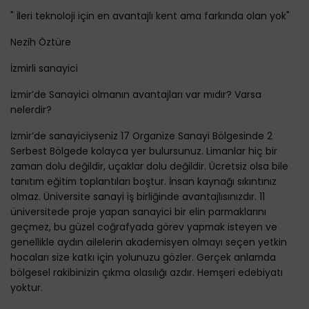
" İleri teknoloji için en avantajlı kent ama farkında olan yok"
Nezih Öztüre
İzmirli sanayici
İzmir’de Sanayici olmanın avantajları var mıdır? Varsa
nelerdir?
İzmir’de sanayiciyseniz 17 Organize Sanayi Bölgesinde 2
Serbest Bölgede kolayca yer bulursunuz. Limanlar hiç bir
zaman dolu değildir, uçaklar dolu değildir. Ücretsiz olsa bile
tanıtım eğitim toplantıları boştur. İnsan kaynağı sıkıntınız
olmaz. Üniversite sanayi iş birliğinde avantajlısınızdır. 11
üniversitede proje yapan sanayici bir elin parmaklarını
geçmez, bu güzel coğrafyada görev yapmak isteyen ve
genellikle aydın ailelerin akademisyen olmayı seçen yetkin
hocaları size katkı için yolunuzu gözler. Gerçek anlamda
bölgesel rakibinizin çıkma olasılığı azdır. Hemşeri edebiyatı
yoktur.