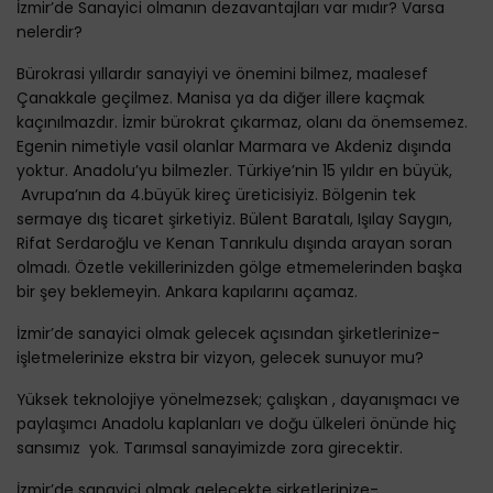
İzmir’de Sanayici olmanın dezavantajları var mıdır? Varsa
nelerdir?
Bürokrasi yıllardır sanayiyi ve önemini bilmez, maalesef
Çanakkale geçilmez. Manisa ya da diğer illere kaçmak
kaçınılmazdır. İzmir bürokrat çıkarmaz, olanı da önemsemez.
Egenin nimetiyle vasil olanlar Marmara ve Akdeniz dışında
yoktur. Anadolu’yu bilmezler. Türkiye’nin 15 yıldır en büyük,
Avrupa’nın da 4.büyük kireç üreticisiyiz. Bölgenin tek
sermaye dış ticaret şirketiyiz. Bülent Baratalı, Işılay Saygın,
Rifat Serdaroğlu ve Kenan Tanrıkulu dışında arayan soran
olmadı. Özetle vekillerinizden gölge etmemelerinden başka
bir şey beklemeyin. Ankara kapılarını açamaz.
İzmir’de sanayici olmak gelecek açısından şirketlerinize-
işletmelerinize ekstra bir vizyon, gelecek sunuyor mu?
Yüksek teknolojiye yönelmezsek; çalışkan , dayanışmacı ve
paylaşımcı Anadolu kaplanları ve doğu ülkeleri önünde hiç
sansımız yok. Tarımsal sanayimizde zora girecektir.
İzmir’de sanayici olmak gelecekte şirketlerinize-