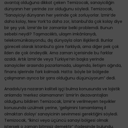
avantaj olduğuna dikkat çeken Temizocak, sanayiciliğin
dünyanın her yerinde zor olduğunu söyledi. Temizocak,
“Sanayiciyi dünyanın her yerinde çok zorluyorlar. İzmir’de
daha kolay, New York’ta daha zor, İstanbul’da çok kolay diye
bir şey yok. İzmir’de bir zamanlar belki problemdi. Bunun
sebebi neydi? Taşımacılıktı, ulaşım imkânlarıydı,
telekomünikasyondu, dış dünyayla olan ilişkilerdi. Bunlar
göreceli olarak İstanbul’a göre farklıydı, ama diğer pek çok
ilden de çok öndeydik. Ama zaman içerisinde bu farklar
azaldı. Artık İzmir’de veya Türkiye’nin başka yerinde
sanayiciler arasında pazarlamada, ulaşımda, iletişim ağında,
finans işlerinde fark kalmadı. Hatta böyle bir bölgede
çalışmanın ayrıca bir şans olduğunu düşünüyorum” dedi.
Anadolu’ya nazaran kaliteli işçi bulma konusunda ve lojistik
anlamda ‘merkez olamamanın’ İzmir’in dezavantajları
olduğunu bildiren Temizocak, İzmir’e verilmeyen teşvikler
konusunda üzülmek yerine, ‘gelişimini tamamlamış il
olmaktan dolayı’ sanayicinin sevinmesi gerektiğini söyledi.
Temizocak, “İkinci veya üçüncü sanayi bölgesi olmak
istersek o zaman bitmişiz demektir” ifadesinde bulundu.