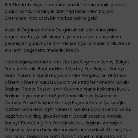
1960’larda Türkiye ihracatının yüzde 70’inin yapıldığı kent,
bugün sanayinin birçok alanında birbirinden başarılı
üretimlere imza atan bir merkez haline geldi.
Atatürk Organize Haber Dergisi olarak İzmir sanayisini
bugünlere taşıyarak ekonomiye yön veren duayenlerin
geçmişten günümüze İzmir’de sanayici olmanın artılarını ve
eksilerini değerlendirmelerini istedik.
Hazırladığımız raporda İzmir Atatürk Organize Sanayi Bölgesi
Yönetim Kurulu Başkanı Hilmi Uğurtaş, Ege Bölgesi Sanayi
Odası Yönetim Kurulu Başkanı Ender Yorgancılar, EBSO eski
dönem Yönetim Kurulu Başkanı ve Petrofer Yönetim Kurulu
Başkanı Tamer Taşkın, İzmir Kalkınma Ajansı Kalkınma Kurulu
Başkanı, aynı zamanda Ege Sanayicileri ve İş Adamları
Derneği Yüksek İstişare Konseyi Başkanı Kemal Çolakoğlu,
Mazhar Zorlu Holding’in Yönetim Kurulu Başkanı Kemal Zorlu,
Özgörkey Holding şirketlerinden Etapak Baskı ve Ambalaj
Sanayi Ticaret A.Ş.’nin Yönetim Kurulu Başkanı Armağan
Özgörkey, İzmir’in başarılı sanayicilerinden Nezih Öztüre, Ege
Ekonomiyi Geliştirme Vakfı (EGEV) Yönetim Kurulu Başkanı,