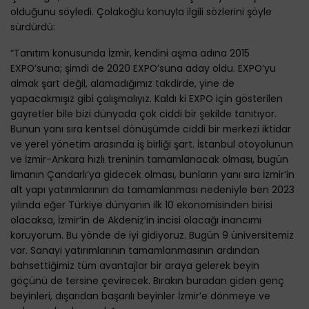
olduğunu söyledi. Çolakoğlu konuyla ilgili sözlerini şöyle
sürdürdü:
“Tanıtım konusunda İzmir, kendini aşma adına 2015
EXPO’suna; şimdi de 2020 EXPO’suna aday oldu. EXPO’yu
almak şart değil, alamadığımız takdirde, yine de
yapacakmışız gibi çalışmalıyız. Kaldı ki EXPO için gösterilen
gayretler bile bizi dünyada çok ciddi bir şekilde tanıtıyor.
Bunun yanı sıra kentsel dönüşümde ciddi bir merkezi iktidar
ve yerel yönetim arasında iş birliği şart. İstanbul otoyolunun
ve İzmir-Ankara hızlı treninin tamamlanacak olması, bugün
limanın Çandarlı’ya gidecek olması, bunların yanı sıra İzmir’in
alt yapı yatırımlarının da tamamlanması nedeniyle ben 2023
yılında eğer Türkiye dünyanın ilk 10 ekonomisinden birisi
olacaksa, İzmir’in de Akdeniz’in incisi olacağı inancımı
koruyorum. Bu yönde de iyi gidiyoruz. Bugün 9 üniversitemiz
var. Sanayi yatırımlarının tamamlanmasının ardından
bahsettiğimiz tüm avantajlar bir araya gelerek beyin
göçünü de tersine çevirecek. Bırakın buradan giden genç
beyinleri, dışarıdan başarılı beyinler İzmir’e dönmeye ve