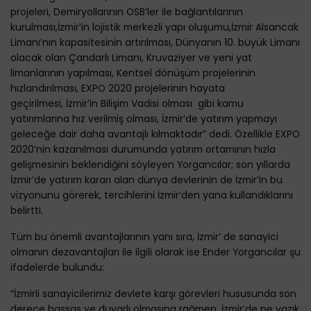
projeleri, Demiryollarının OSB’ler ile bağlantılarının
kurulması,İzmir’in lojistik merkezli yapı oluşumu,İzmir Alsancak
Limanı’nın kapasitesinin artırılması, Dünyanın 10. büyük Limanı
olacak olan Çandarlı Limanı, Kruvaziyer ve yeni yat
limanlarının yapılması, Kentsel dönüşüm projelerinin
hızlandırılması, EXPO 2020 projelerinin hayata
geçirilmesi, İzmir’in Bilişim Vadisi olması gibi kamu
yatırımlarına hız verilmiş olması, İzmir’de yatırım yapmayı
geleceğe dair daha avantajlı kılmaktadır” dedi. Özellikle EXPO
2020’nin kazanılması durumunda yatırım ortamının hızla
gelişmesinin beklendiğini söyleyen Yorgancılar; son yıllarda
İzmir’de yatırım kararı alan dünya devlerinin de İzmir’in bu
vizyonunu görerek, tercihlerini İzmir’den yana kullandıklarını
belirtti.
Tüm bu önemli avantajlarının yanı sıra, İzmir’ de sanayici
olmanın dezavantajları ile ilgili olarak ise Ender Yorgancılar şu
ifadelerde bulundu:
“İzmirli sanayicilerimiz devlete karşı görevleri hususunda son
derece hassas ve duyarlı olmasına rağmen, İzmir’de ne yazık