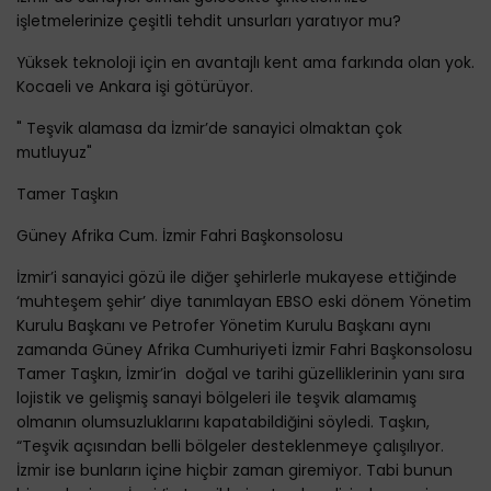
işletmelerinize çeşitli tehdit unsurları yaratıyor mu?
Yüksek teknoloji için en avantajlı kent ama farkında olan yok.
Kocaeli ve Ankara işi götürüyor.
" Teşvik alamasa da İzmir’de sanayici olmaktan çok
mutluyuz"
Tamer Taşkın
Güney Afrika Cum. İzmir Fahri Başkonsolosu
İzmir’i sanayici gözü ile diğer şehirlerle mukayese ettiğinde
‘muhteşem şehir’ diye tanımlayan EBSO eski dönem Yönetim
Kurulu Başkanı ve Petrofer Yönetim Kurulu Başkanı aynı
zamanda Güney Afrika Cumhuriyeti İzmir Fahri Başkonsolosu
Tamer Taşkın, İzmir’in doğal ve tarihi güzelliklerinin yanı sıra
lojistik ve gelişmiş sanayi bölgeleri ile teşvik alamamış
olmanın olumsuzluklarını kapatabildiğini söyledi. Taşkın,
“Teşvik açısından belli bölgeler desteklenmeye çalışılıyor.
İzmir ise bunların içine hiçbir zaman giremiyor. Tabi bunun