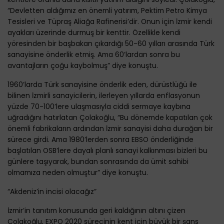
“Devletten aldığımız en önemli yatırım, Pektim Petro Kimya
Tesisleri ve Tüpraş Aliağa Rafinerisi’dir. Onun için İzmir kendi
ayakları üzerinde durmuş bir kenttir. Özellikle kendi
yöresinden bir başbakan çıkardığı 50-60 yılları arasında Türk
sanayisine önderlik etmiş. Ama 60’lardan sonra bu
avantajların çoğu kaybolmuş” diye konuştu.
1960’larda Türk sanayisine önderlik eden, dürüstlüğü ile
bilinen İzmirli sanayicilerin, ilerleyen yıllarda enflasyonun
yüzde 70-100’lere ulaşmasıyla ciddi sermaye kaybına
uğradığını hatırlatan Çolakoğlu, “Bu dönemde kapatılan çok
önemli fabrikaların ardından İzmir sanayisi daha durağan bir
sürece girdi. Ama 1980’lerden sonra EBSO önderliğinde
başlatılan OSB’lere dayalı planlı sanayi kalkınması bizleri bu
günlere taşıyarak, bundan sonrasında da ümit sahibi
olmamıza neden olmuştur” diye konuştu.
“Akdeniz’in incisi olacağız”
İzmir’in tanıtım konusunda geri kaldığının altını çizen
Çolakoğlu, EXPO 2020 sürecinin kent için büyük bir şans