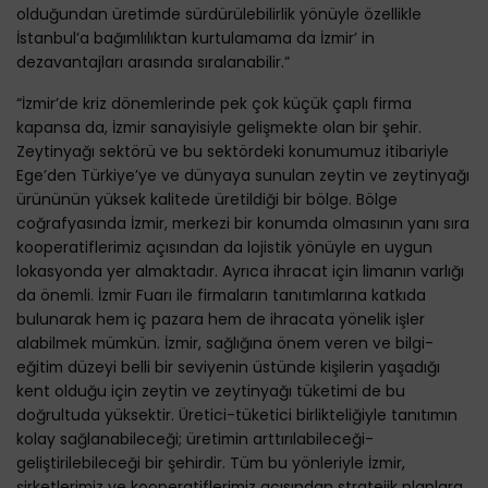
olduğundan üretimde sürdürülebilirlik yönüyle özellikle
İstanbul’a bağımlılıktan kurtulamama da İzmir’ in
dezavantajları arasında sıralanabilir.”
“İzmir’de kriz dönemlerinde pek çok küçük çaplı firma
kapansa da, İzmir sanayisiyle gelişmekte olan bir şehir.
Zeytinyağı sektörü ve bu sektördeki konumumuz itibariyle
Ege’den Türkiye’ye ve dünyaya sunulan zeytin ve zeytinyağı
ürününün yüksek kalitede üretildiği bir bölge. Bölge
coğrafyasında İzmir, merkezi bir konumda olmasının yanı sıra
kooperatiflerimiz açısından da lojistik yönüyle en uygun
lokasyonda yer almaktadır. Ayrıca ihracat için limanın varlığı
da önemli. İzmir Fuarı ile firmaların tanıtımlarına katkıda
bulunarak hem iç pazara hem de ihracata yönelik işler
alabilmek mümkün. İzmir, sağlığına önem veren ve bilgi-
eğitim düzeyi belli bir seviyenin üstünde kişilerin yaşadığı
kent olduğu için zeytin ve zeytinyağı tüketimi de bu
doğrultuda yüksektir. Üretici-tüketici birlikteliğiyle tanıtımın
kolay sağlanabileceği; üretimin arttırılabileceği-
geliştirilebileceği bir şehirdir. Tüm bu yönleriyle İzmir,
şirketlerimiz ve kooperatiflerimiz açısından stratejik planlara