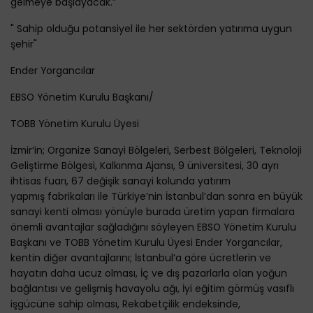
gelmeye başlayacak.”
" Sahip olduğu potansiyel ile her sektörden yatırıma uygun
şehir"
Ender Yorgancılar
EBSO Yönetim Kurulu Başkanı/
TOBB Yönetim Kurulu Üyesi
İzmir’in; Organize Sanayi Bölgeleri, Serbest Bölgeleri, Teknoloji
Geliştirme Bölgesi, Kalkınma Ajansı, 9 üniversitesi, 30 ayrı
ihtisas fuarı, 67 değişik sanayi kolunda yatırım
yapmış fabrikaları ile Türkiye’nin İstanbul’dan sonra en büyük
sanayi kenti olması yönüyle burada üretim yapan firmalara
önemli avantajlar sağladığını söyleyen EBSO Yönetim Kurulu
Başkanı ve TOBB Yönetim Kurulu Üyesi Ender Yorgancılar,
kentin diğer avantajlarını; İstanbul’a göre ücretlerin ve
hayatın daha ucuz olması, İç ve dış pazarlarla olan yoğun
bağlantısı ve gelişmiş havayolu ağı, İyi eğitim görmüş vasıflı
işgücüne sahip olması, Rekabetçilik endeksinde,