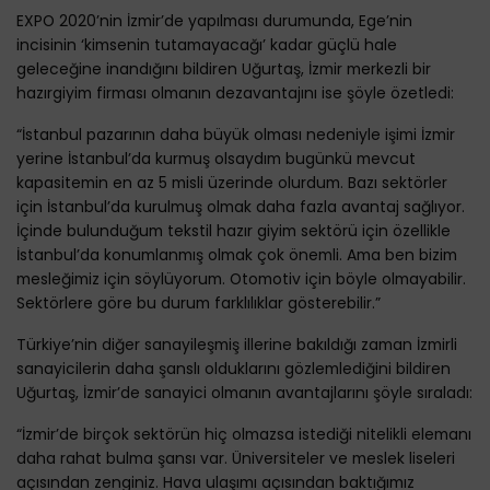
EXPO 2020’nin İzmir’de yapılması durumunda, Ege’nin
incisinin ‘kimsenin tutamayacağı’ kadar güçlü hale
geleceğine inandığını bildiren Uğurtaş, İzmir merkezli bir
hazırgiyim firması olmanın dezavantajını ise şöyle özetledi:
“İstanbul pazarının daha büyük olması nedeniyle işimi İzmir
yerine İstanbul’da kurmuş olsaydım bugünkü mevcut
kapasitemin en az 5 misli üzerinde olurdum. Bazı sektörler
için İstanbul’da kurulmuş olmak daha fazla avantaj sağlıyor.
İçinde bulunduğum tekstil hazır giyim sektörü için özellikle
İstanbul’da konumlanmış olmak çok önemli. Ama ben bizim
mesleğimiz için söylüyorum. Otomotiv için böyle olmayabilir.
Sektörlere göre bu durum farklılıklar gösterebilir.”
Türkiye’nin diğer sanayileşmiş illerine bakıldığı zaman İzmirli
sanayicilerin daha şanslı olduklarını gözlemlediğini bildiren
Uğurtaş, İzmir’de sanayici olmanın avantajlarını şöyle sıraladı:
“İzmir’de birçok sektörün hiç olmazsa istediği nitelikli elemanı
daha rahat bulma şansı var. Üniversiteler ve meslek liseleri
açısından zenginiz. Hava ulaşımı açısından baktığımız