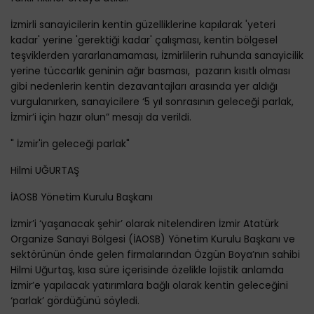
İzmirli sanayicilerin kentin güzelliklerine kapılarak 'yeteri
kadar' yerine 'gerektiği kadar' çalışması, kentin bölgesel
teşviklerden yararlanamaması, İzmirlilerin ruhunda sanayicilik
yerine tüccarlık geninin ağır basması, pazarın kısıtlı olması
gibi nedenlerin kentin dezavantajları arasında yer aldığı
vurgulanırken, sanayicilere ‘5 yıl sonrasının geleceği parlak,
İzmir’i için hazır olun” mesajı da verildi.
" İzmir'in geleceği parlak"
Hilmi UĞURTAŞ
İAOSB Yönetim Kurulu Başkanı
İzmir’i ‘yaşanacak şehir’ olarak nitelendiren İzmir Atatürk
Organize Sanayi Bölgesi (İAOSB) Yönetim Kurulu Başkanı ve
sektörünün önde gelen firmalarından Özgün Boya’nın sahibi
Hilmi Uğurtaş, kısa süre içerisinde özelikle lojistik anlamda
İzmir’e yapılacak yatırımlara bağlı olarak kentin geleceğini
‘parlak’ gördüğünü söyledi.