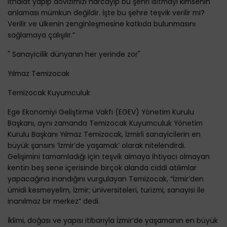
ithalat yapıp dövizimizi harcayıp bu şehri ısıtmayı kimsenin
anlaması mümkün değildir. İşte bu şehre teşvik verilir mi?
Verilir ve ülkenin zenginleşmesine katkıda bulunmasını
sağlamaya çalışılır.”
" Sanayicilik dünyanın her yerinde zor"
Yılmaz Temizocak
Temizocak Kuyumculuk
Ege Ekonomiyi Geliştirme Vakfı (EGEV) Yönetim Kurulu
Başkanı, aynı zamanda Temizocak Kuyumculuk Yönetim
Kurulu Başkanı Yılmaz Temizocak, İzmirli sanayicilerin en
büyük şansını ‘İzmir’de yaşamak’ olarak nitelendirdi.
Gelişimini tamamladığı için teşvik almaya ihtiyacı olmayan
kentin beş sene içerisinde birçok alanda ciddi atılımlar
yapacağına inandığını vurgulayan Temizocak, “İzmir’den
ümidi kesmeyelim, İzmir; üniversiteleri, turizmi, sanayisi ile
inanılmaz bir merkez” dedi.
İklimi, doğası ve yapısı itibarıyla İzmir’de yaşamanın en büyük