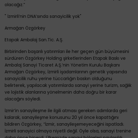
olacağız.”
" İzmirli’nin DNA’sında sanayicilik yok"
Armağan Özgörkey
Etapak Ambalaj San.Tic. A.Ş.
Birbirinden başarılı yatırımları ile her geçen gün büyümesini
sürdüren Özgörkey Holding şirketlerinden Etapak Baskı ve
Ambalaj Sanayi Ticaret A.Ş.’nin Yönetim Kurulu Başkanı
Armağan Özgörkey, İzmirli işadamlarının genetik yapısında
sanayicilik ruhu yerine tüccarlığın baskın olduğunu
belirterek, yapılacak yatırımlarda sanayi yerine turizm, sağlık
ve lojistik alanlarına yönelmenin daha doğru bir karar
olacağını söyledi.
İzmir’in sanayileşme ile ilgili atması gereken adımlarda geri
kalarak, sanayileşme konusunu 20 yıl önce kapattığını
bildiren Özgörkey, “İzmir, sanayileşemeyeceğini ispatladı.
İzmirli sanayici olmaya niyetli değil. Öyle olsa, sanayi trenine
daha önce binerdi. Ülkemizde sanayi bölgeleri paylaşıldı.