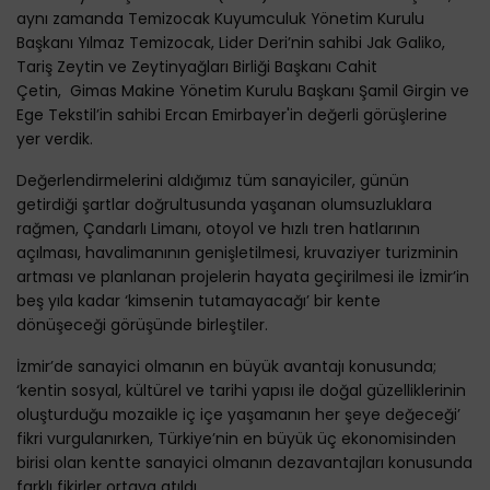
aynı zamanda Temizocak Kuyumculuk Yönetim Kurulu
Başkanı Yılmaz Temizocak, Lider Deri’nin sahibi Jak Galiko,
Tariş Zeytin ve Zeytinyağları Birliği Başkanı Cahit
Çetin, Gimas Makine Yönetim Kurulu Başkanı Şamil Girgin ve
Ege Tekstil’in sahibi Ercan Emirbayer'in değerli görüşlerine
yer verdik.
Değerlendirmelerini aldığımız tüm sanayiciler, günün
getirdiği şartlar doğrultusunda yaşanan olumsuzluklara
rağmen, Çandarlı Limanı, otoyol ve hızlı tren hatlarının
açılması, havalimanının genişletilmesi, kruvaziyer turizminin
artması ve planlanan projelerin hayata geçirilmesi ile İzmir’in
beş yıla kadar ‘kimsenin tutamayacağı’ bir kente
dönüşeceği görüşünde birleştiler.
İzmir’de sanayici olmanın en büyük avantajı konusunda;
‘kentin sosyal, kültürel ve tarihi yapısı ile doğal güzelliklerinin
oluşturduğu mozaikle iç içe yaşamanın her şeye değeceği’
fikri vurgulanırken, Türkiye’nin en büyük üç ekonomisinden
birisi olan kentte sanayici olmanın dezavantajları konusunda
farklı fikirler ortaya atıldı.