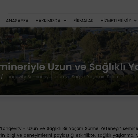
ANASAYFA
HAKKIMIZDA
FIRMALAR
HIZMETLERIMIZ
ineriyle Uzun ve Sağlıklı Y
Longevity Semineriyle Uzun ve Sağlıklı Yaşamın Sırları
Longevity - Uzun ve Sağlıklı Bir Yaşam Sürme Yeteneği” semineri i
in bilgi ve deneyimlerini paylaştığı etkinlikte, sağlıklı yaşlanma,