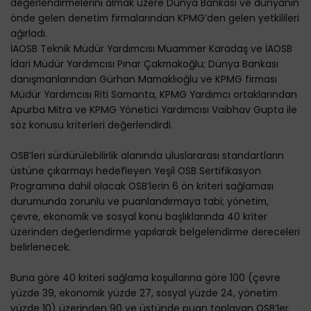
değerlendirmelerini almak üzere Dünya Bankası ve dünyanın
önde gelen denetim firmalarından KPMG’den gelen yetkilileri
ağırladı.
İAOSB Teknik Müdür Yardımcısı Muammer Karadaş ve İAOSB
İdari Müdür Yardımcısı Pınar Çakmakoğlu; Dünya Bankası
danışmanlarından Gürhan Mamaklıoğlu ve KPMG firması
Müdür Yardımcısı Riti Samanta, KPMG Yardımcı ortaklarından
Apurba Mitra ve KPMG Yönetici Yardımcısı Vaibhav Gupta ile
söz konusu kriterleri değerlendirdi.
OSB’leri sürdürülebilirlik alanında uluslararası standartların
üstüne çıkarmayı hedefleyen Yeşil OSB Sertifikasyon
Programına dahil olacak OSB’lerin 6 ön kriteri sağlaması
durumunda zorunlu ve puanlandırmaya tabi; yönetim,
çevre, ekonomik ve sosyal konu başlıklarında 40 kriter
üzerinden değerlendirme yapılarak belgelendirme dereceleri
belirlenecek.
Buna göre 40 kriteri sağlama koşullarına göre 100 (çevre
yüzde 39, ekonomik yüzde 27, sosyal yüzde 24, yönetim
yüzde 10) üzerinden 90 ve üstünde puan toplayan OSB’ler