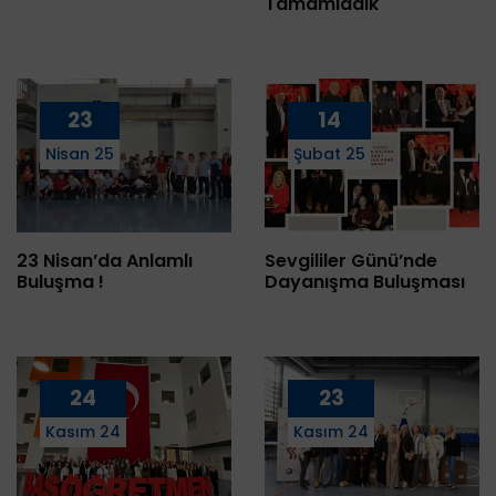
Tamamladık
23
14
Nisan 25
Şubat 25
23 Nisan’da Anlamlı
Sevgililer Günü’nde
Buluşma !
Dayanışma Buluşması
24
23
Kasım 24
Kasım 24