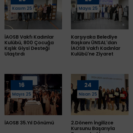
Kasım 25
Mayıs 25
İAOSB Vakfı Kadınlar
Karşıyaka Belediye
Kulübü, 800 Çocuğa
Başkanı ÜNSAL'dan
Kışlık Giysi Desteği
İAOSB Vakfı Kadınlar
Ulaştırdı
Kulübü'ne Ziyaret
16
24
Mayıs 25
Nisan 25
İAOSB 35.Yıl Dönümü
2.Dönem İngilizce
Kursunu Başarıyla