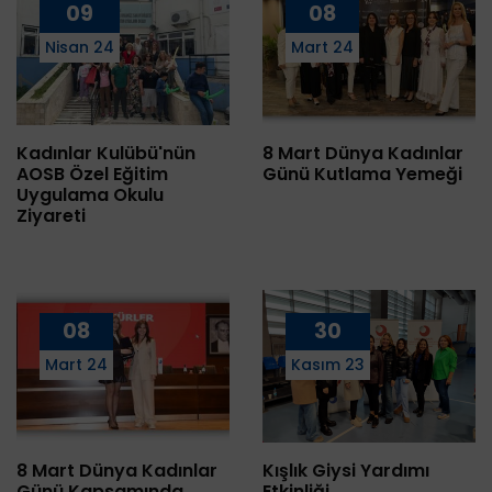
09
08
Nisan 24
Mart 24
Kadınlar Kulübü'nün
8 Mart Dünya Kadınlar
AOSB Özel Eğitim
Günü Kutlama Yemeği
Uygulama Okulu
Ziyareti
08
30
Mart 24
Kasım 23
8 Mart Dünya Kadınlar
Kışlık Giysi Yardımı
Günü Kapsamında
Etkinliği