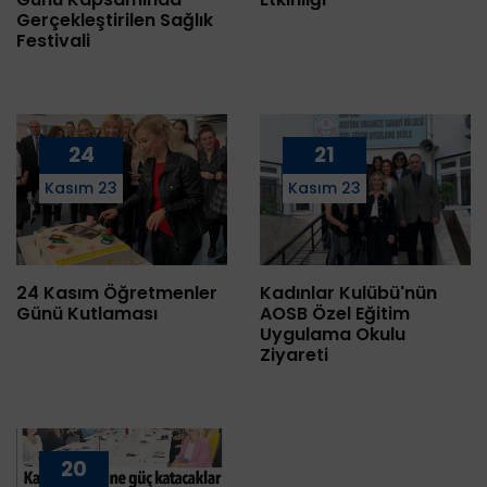
Gerçekleştirilen Sağlık
Festivali
24
21
Kasım 23
Kasım 23
24 Kasım Öğretmenler
Kadınlar Kulübü'nün
Günü Kutlaması
AOSB Özel Eğitim
Uygulama Okulu
Ziyareti
20