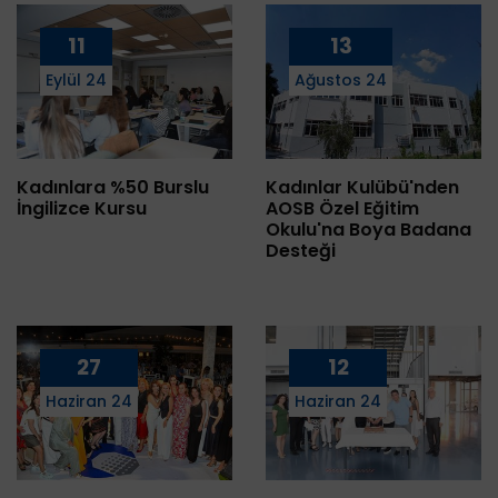
11
13
Eylül 24
Ağustos 24
Kadınlara %50 Burslu
Kadınlar Kulübü'nden
İngilizce Kursu
AOSB Özel Eğitim
Okulu'na Boya Badana
Desteği
27
12
Haziran 24
Haziran 24