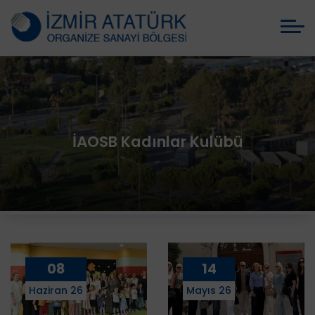
İAOSB Kadınlar Kulübü
08
14
Haziran 26
Mayıs 26