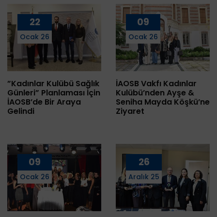
22
09
Ocak 26
Ocak 26
”Kadınlar Kulübü Sağlık
İAOSB Vakfı Kadınlar
Günleri” Planlaması İçin
Kulübü’nden Ayşe &
İAOSB’de Bir Araya
Seniha Mayda Köşkü’ne
Gelindi
Ziyaret
09
26
Ocak 26
Aralık 25