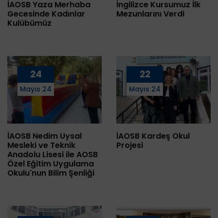
İAOSB Yaza Merhaba
İngilizce Kursumuz İlk
Gecesinde Kadınlar
Mezunlarını Verdi
Kulübümüz
24
22
Mayıs 24
Mayıs 24
İAOSB Nedim Uysal
İAOSB Kardeş Okul
Mesleki ve Teknik
Projesi
Anadolu Lisesi ile AOSB
Özel Eğitim Uygulama
Okulu'nun Bilim Şenliği