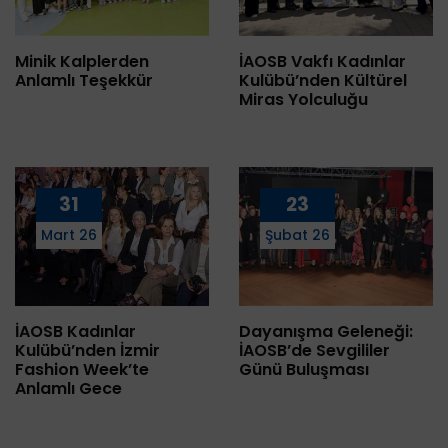
Minik Kalplerden
İAOSB Vakfı Kadınlar
Anlamlı Teşekkür
Kulübü’nden Kültürel
Miras Yolculuğu
31
23
Mart 26
Şubat 26
İAOSB Kadınlar
Dayanışma Geleneği:
Kulübü’nden İzmir
İAOSB’de Sevgililer
Fashion Week’te
Günü Buluşması
Anlamlı Gece