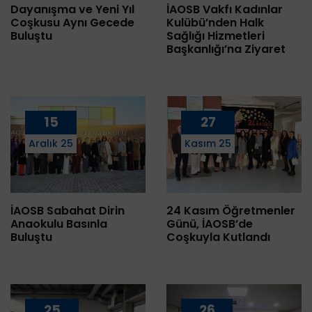
Dayanışma ve Yeni Yıl
İAOSB Vakfı Kadınlar
Coşkusu Aynı Gecede
Kulübü’nden Halk
Buluştu
Sağlığı Hizmetleri
Başkanlığı’na Ziyaret
15
27
Aralık 25
Kasım 25
İAOSB Sabahat Dirin
24 Kasım Öğretmenler
Anaokulu Basınla
Günü, İAOSB’de
Buluştu
Coşkuyla Kutlandı
25
26