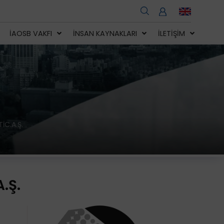
İAOSB VAKFI
İNSAN KAYNAKLARI
İLETIŞIM
İC.A.Ş.
.Ş.