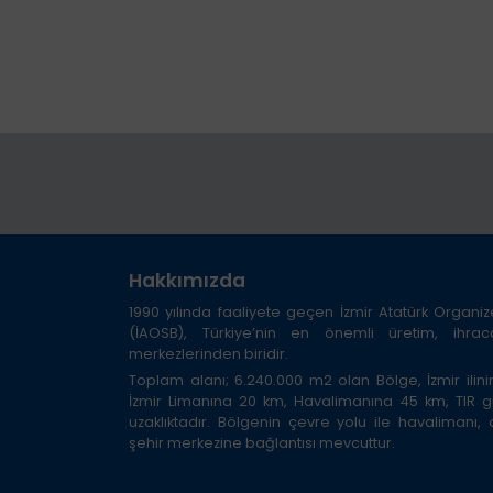
Hakkımızda
1990 yılında faaliyete geçen İzmir Atatürk Organi
(İAOSB), Türkiye’nin en önemli üretim, ihra
merkezlerinden biridir.
Toplam alanı; 6.240.000 m2 olan Bölge, İzmir ilini
İzmir Limanına 20 km, Havalimanına 45 km, TIR
uzaklıktadır. Bölgenin çevre yolu ile havalimanı,
şehir merkezine bağlantısı mevcuttur.