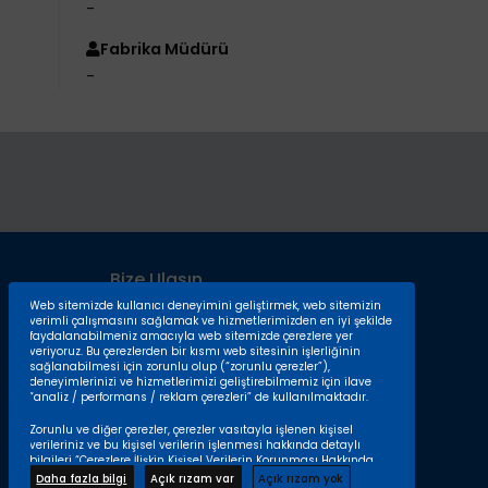
-
Fabrika Müdürü
-
Bize Ulaşın
Web sitemizde kullanıcı deneyimini geliştirmek, web sitemizin
T: +90 232 376 71 76
verimli çalışmasını sağlamak ve hizmetlerimizden en iyi şekilde
faydalanabilmeniz amacıyla web sitemizde çerezlere yer
F: +90 232 376 71 00
veriyoruz. Bu çerezlerden bir kısmı web sitesinin işlerliğinin
sağlanabilmesi için zorunlu olup (“zorunlu çerezler”),
M: iaosb@iaosb.org.tr
deneyimlerinizi ve hizmetlerimizi geliştirebilmemiz için ilave
“analiz / performans / reklam çerezleri” de kullanılmaktadır.
A: M. Kemal Atatürk Bulvarı No : 42
35620 Çiğli / İZMİR
Zorunlu ve diğer çerezler, çerezler vasıtayla işlenen kişisel
verileriniz ve bu kişisel verilerin işlenmesi hakkında detaylı
bilgileri
“Çerezlere İlişkin Kişisel Verilerin Korunması Hakkında
Bilgilendirme Metninde”
bulabilirsiniz.
Daha fazla bilgi
Açık rızam var
Açık rızam yok