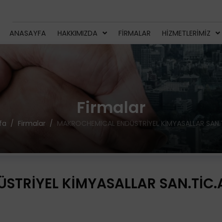
ANASAYFA
HAKKIMIZDA
FIRMALAR
HIZMETLERIMIZ
Firmalar
fa
Firmalar
MAKROCHEMICAL ENDÜSTRİYEL KİMYASALLAR SAN.T
TRİYEL KİMYASALLAR SAN.TİC.A