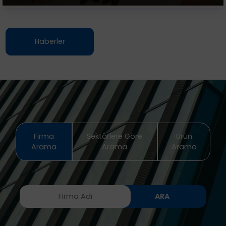
Haberler
Firma
Sektörlere Göre
Ürün
Arama
Arama
Arama
ARA