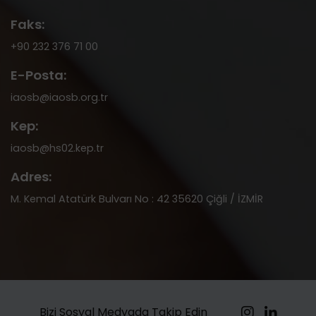
Faks:
+90 232 376 71 00
E-Posta:
iaosb@iaosb.org.tr
Kep:
iaosb@hs02.kep.tr
Adres:
M. Kemal Atatürk Bulvarı No : 42 35620 Çiğli / İZMİR
Bizi Sosyal Medyada Takip Edin