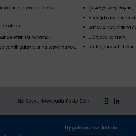
, sorunlarının çözülmesine ve
Çevreye karşı duyarlı,
Verdiği hizmetlerin kalit
çinde olmak,
Sanayici sorunlarına 
Dünyaca tanınan,
mesinde etkin rol oynamak,
Üretim, ihracatı, tekno
 ve yenilik çalışmalarına teşvik etmek.
Bizi Sosyal Medyada Takip Edin
Uygulamamızı İndirin