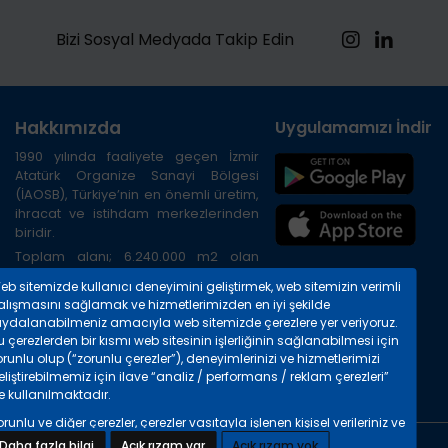
Bizi Sosyal Medyada Takip Edin
Hakkımızda
Uygulamamızı İndirin
1990 yılında faaliyete geçen İzmir
Atatürk Organize Sanayi Bölgesi
(İAOSB), Türkiye’nin en önemli üretim,
ihracat ve istihdam merkezlerinden
biridir.
Toplam alanı; 6.240.000 m2 olan
Bölge, İzmir ilinin kuzeybatısında, İzmir
eb sitemizde kullanıcı deneyimini geliştirmek, web sitemizin verimli
Limanına 20 km, Havalimanına 45 km,
alışmasını sağlamak ve hizmetlerimizden en iyi şekilde
TIR gümrüğüne 8 km. uzaklıktadır.
aydalanabilmeniz amacıyla web sitemizde çerezlere yer veriyoruz.
Bölgenin çevre yolu ile havalimanı,
 çerezlerden bir kısmı web sitesinin işlerliğinin sağlanabilmesi için
otogar, liman ve şehir merkezine
runlu olup (“zorunlu çerezler”), deneyimlerinizi ve hizmetlerimizi
bağlantısı mevcuttur.
liştirebilmemiz için ilave “analiz / performans / reklam çerezleri”
e kullanılmaktadır.
runlu ve diğer çerezler, çerezler vasıtayla işlenen kişisel verileriniz ve
 kişisel verilerin işlenmesi hakkında detaylı bilgileri
“Çerezlere İlişkin
Daha fazla bilgi
Açık rızam var
Açık rızam yok